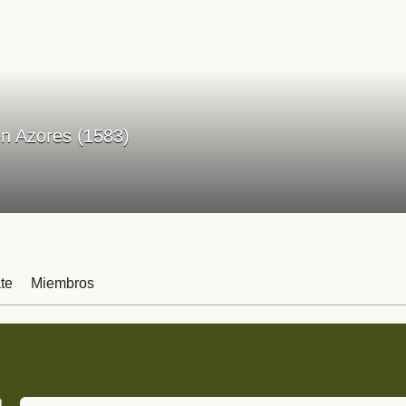
n Azores (1583)
te
Miembros