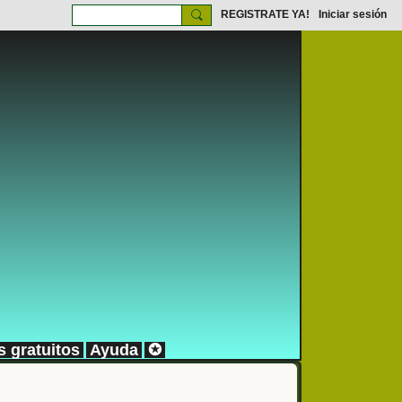
REGISTRATE YA!
Iniciar sesión
s gratuitos
Ayuda
✪