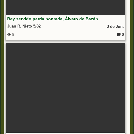
Rey servido patria honrada, Álvaro de Bazán
Juan R. Nieto 5/82
3 de Jun.
8
0
C
o
m
e
nt
ar
io
s: