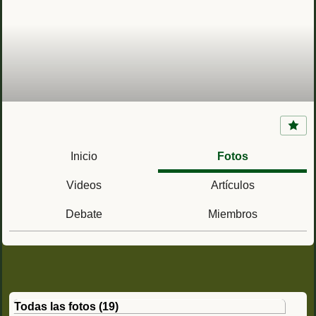
Fuerte de Nuestra Señora del Rosario (LLolio,
isla de Panay. Filipinas)
Inicio
Fotos
Videos
Artículos
Debate
Miembros
Todas las fotos (19)