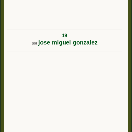
19
jose miguel gonzalez
por