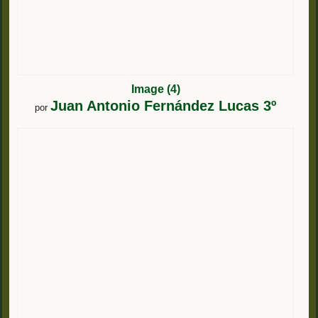
Image (4)
Juan Antonio Fernández Lucas 3º
por