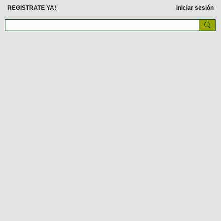
REGISTRATE YA!
Iniciar sesión