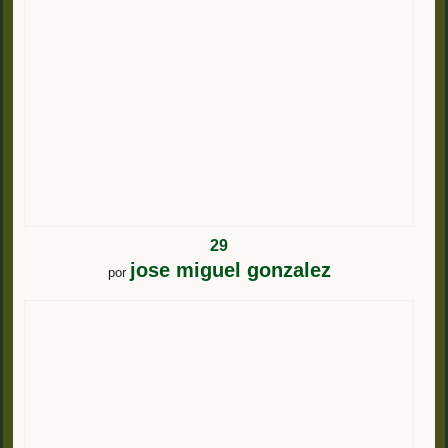
29
jose miguel gonzalez
por