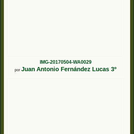
IMG-20170504-WA0029
Juan Antonio Fernández Lucas 3º
por