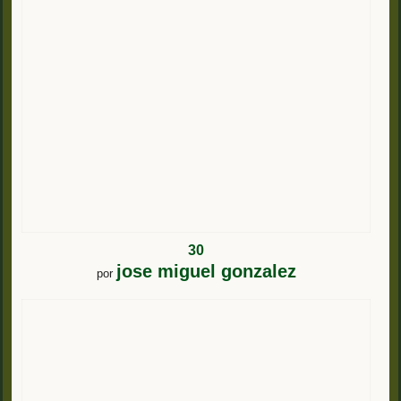
30
jose miguel gonzalez
por