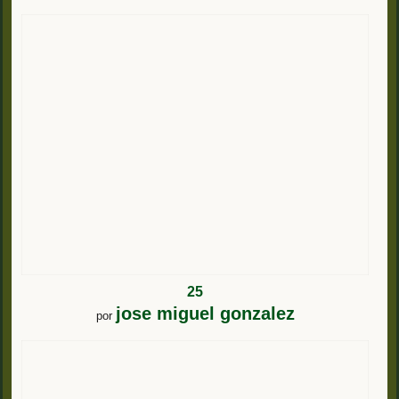
25
jose miguel gonzalez
por