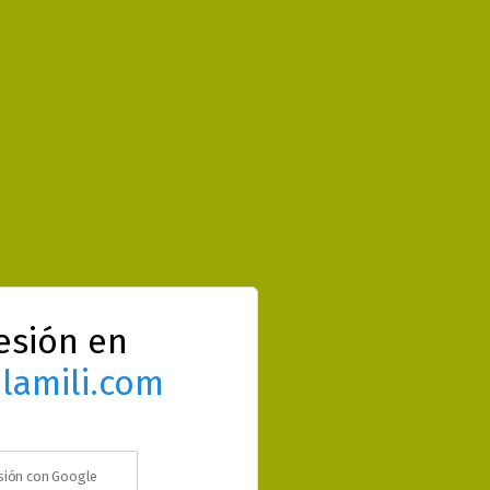
sesión en
lamili.com
esión con Google