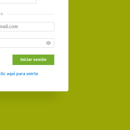
o
Iniciar sesión
clic aquí para unirte