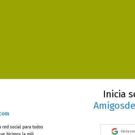
Inicia 
Amigosde
.com
 red social para todos
Inicia s
ue hicimos la mili