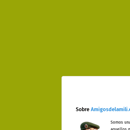
Sobre
Amigosdelamili
Somos una
aquellos q