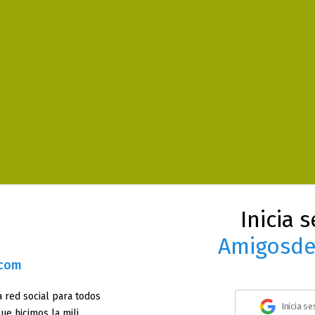
Inicia 
Amigosde
.com
 red social para todos
Inicia s
ue hicimos la mili