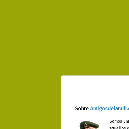
Sobre
Amigosdelamili
Somos una
aquellos q