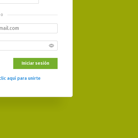
o
Iniciar sesión
clic aquí para unirte