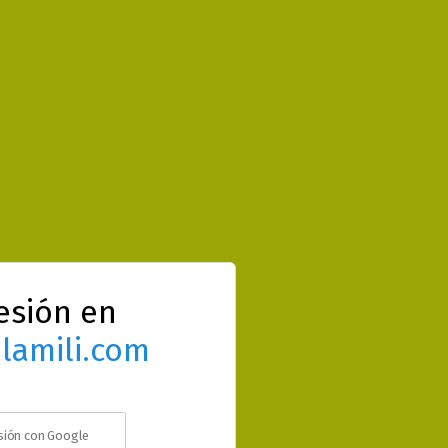
sesión en
lamili.com
esión con Google