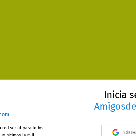
Inicia 
Amigosde
.com
 red social para todos
Inicia s
ue hicimos la mili