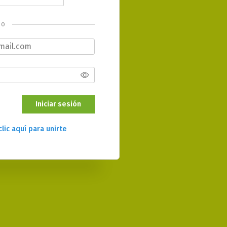
o
Iniciar sesión
clic aquí para unirte