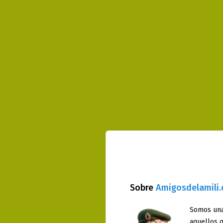
Sobre
Amigosdelamili
Somos una
aquellos q