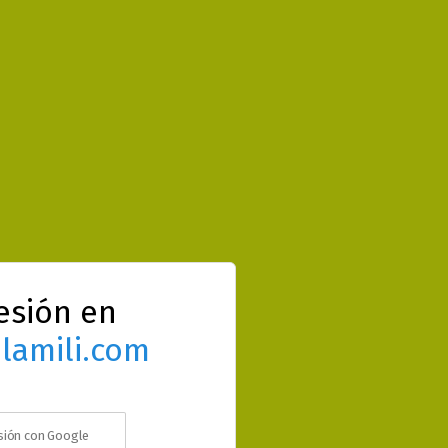
sesión en
lamili.com
esión con Google