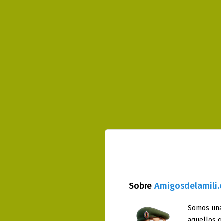
Sobre
Amigosdelamili
Somos una
aquellos q