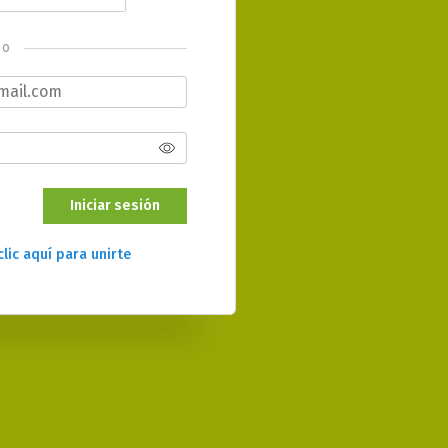
o
Iniciar sesión
clic aquí para unirte