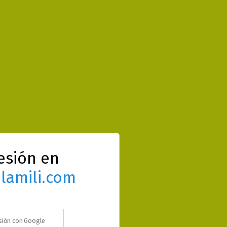
sesión en
lamili.com
esión con Google