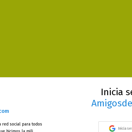
Inicia 
Amigosde
.com
 red social para todos
Inicia s
ue hicimos la mili