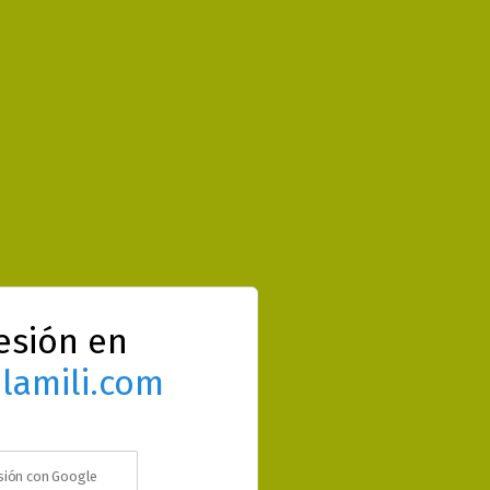
sesión en
lamili.com
esión con Google