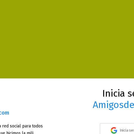
Inicia 
Amigosde
.com
 red social para todos
Inicia s
ue hicimos la mili