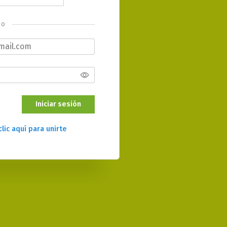
o
Iniciar sesión
clic aquí para unirte