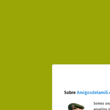
Sobre
Amigosdelamili
Somos una
aquellos q