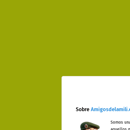
Sobre
Amigosdelamili
Somos una
aquellos q