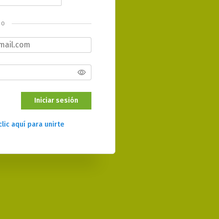
o
Iniciar sesión
clic aquí para unirte