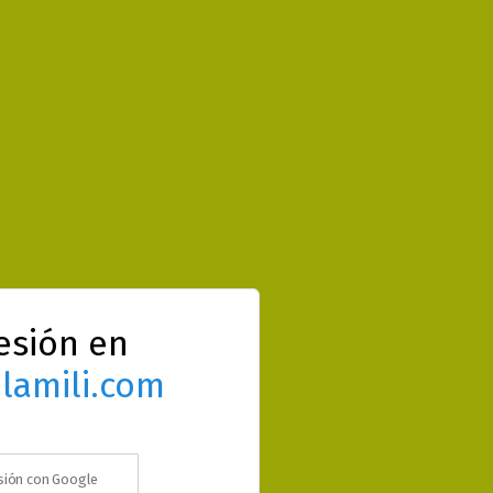
sesión en
lamili.com
esión con Google