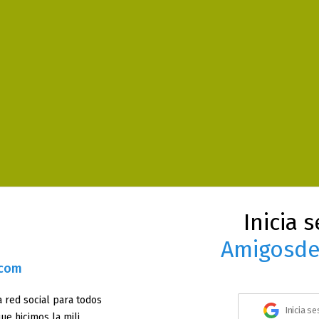
Inicia 
Amigosde
.com
 red social para todos
Inicia s
ue hicimos la mili