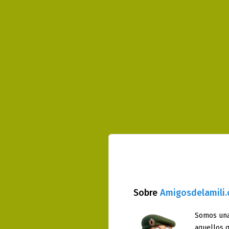
Sobre
Amigosdelamili
Somos una
aquellos q