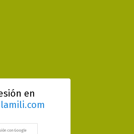
sesión en
lamili.com
esión con Google