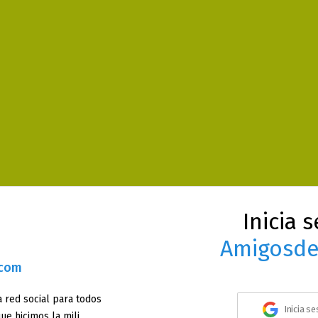
Inicia 
Amigosde
.com
 red social para todos
Inicia s
ue hicimos la mili