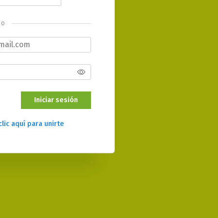
o
Iniciar sesión
clic aquí para unirte