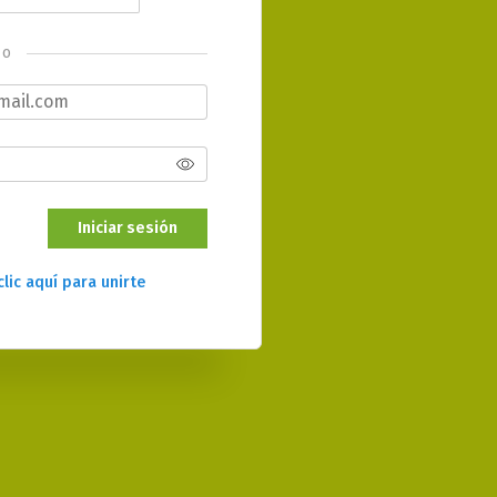
o
Iniciar sesión
clic aquí para unirte