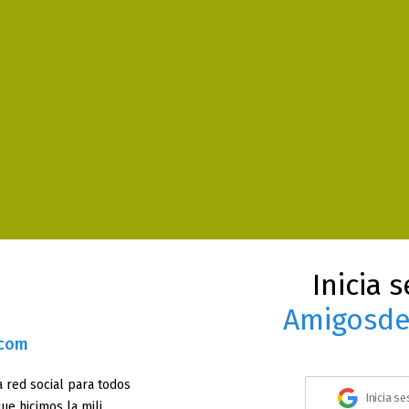
Inicia 
Amigosde
.com
 red social para todos
Inicia s
ue hicimos la mili