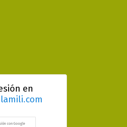
sesión en
lamili.com
esión con Google