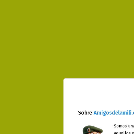
Sobre
Amigosdelamili
Somos una
aquellos q