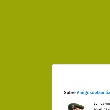
Sobre
Amigosdelamili
Somos una
aquellos q