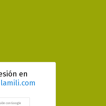
sesión en
lamili.com
esión con Google