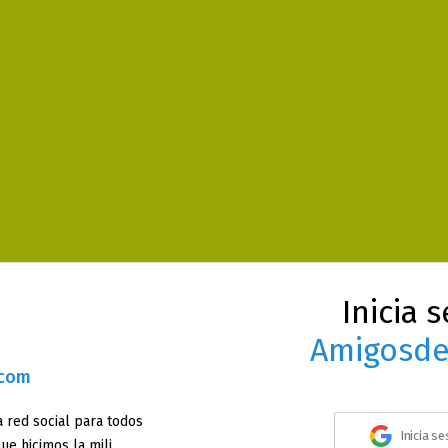
Inicia 
Amigosde
.com
 red social para todos
Inicia s
ue hicimos la mili