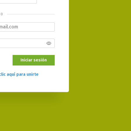
o
Iniciar sesión
clic aquí para unirte