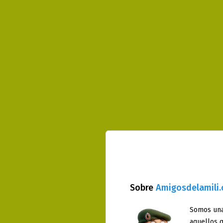
Sobre
Amigosdelamili
Somos una
aquellos q