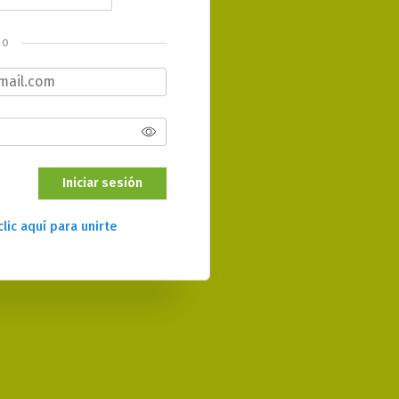
o
Iniciar sesión
clic aquí para unirte