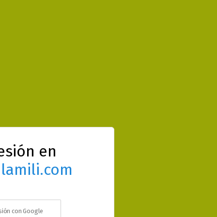
sesión en
lamili.com
esión con Google