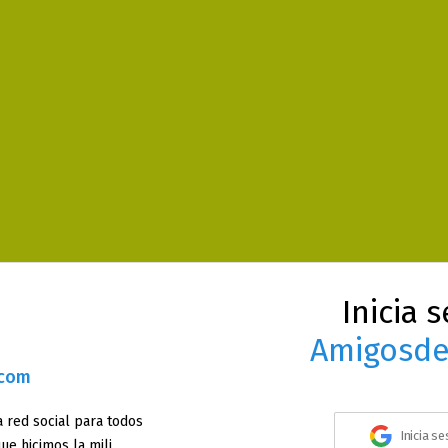
Inicia 
Amigosde
.com
 red social para todos
Inicia s
ue hicimos la mili