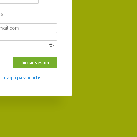
o
Iniciar sesión
clic aquí para unirte