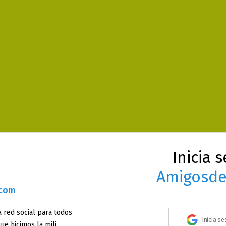
Inicia 
Amigosde
.com
 red social para todos
Inicia s
ue hicimos la mili