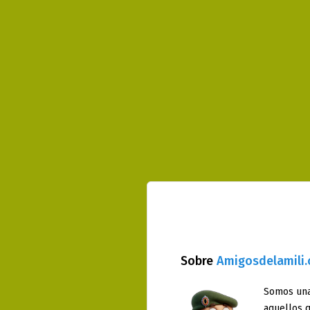
Sobre
Amigosdelamili
Somos una
aquellos q