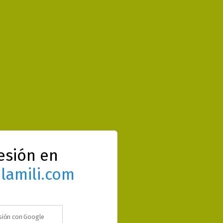
sesión en
lamili.com
esión con Google