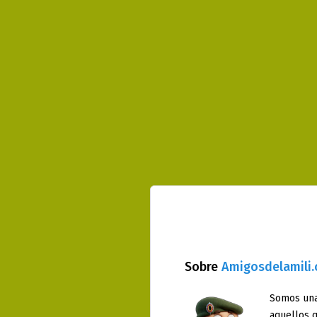
Sobre
Amigosdelamili
Somos una
aquellos q