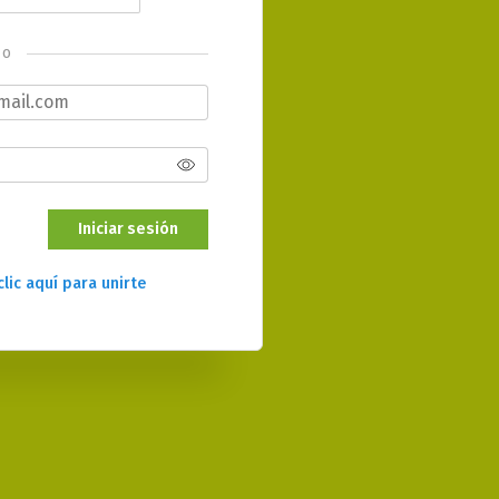
o
Iniciar sesión
clic aquí para unirte