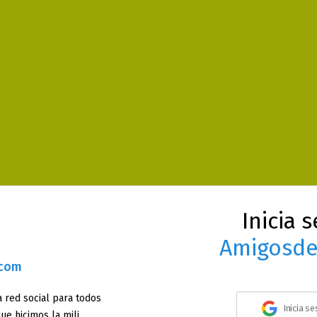
Inicia 
Amigosde
.com
 red social para todos
Inicia s
ue hicimos la mili