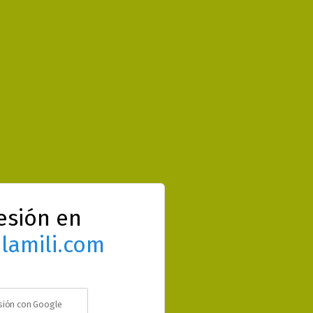
sesión en
lamili.com
esión con Google