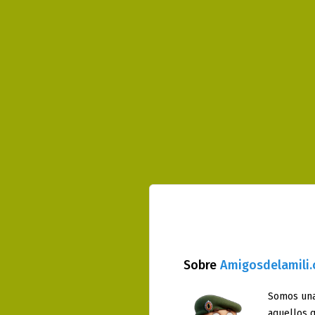
Sobre
Amigosdelamili
Somos una
aquellos q