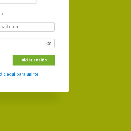
o
Iniciar sesión
clic aquí para unirte