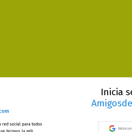
Inicia 
Amigosde
.com
 red social para todos
Inicia s
ue hicimos la mili