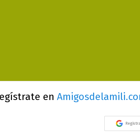
egístrate en
Amigosdelamili.c
Registr