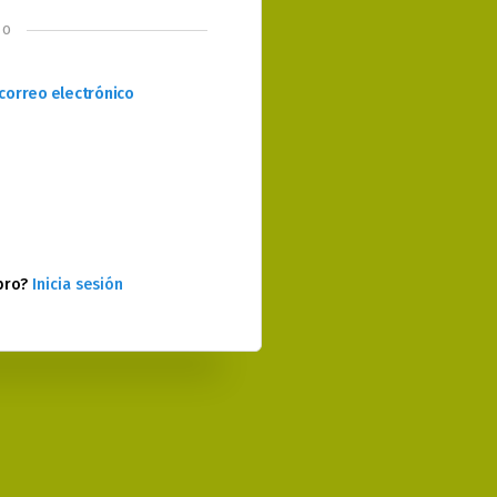
o
correo electrónico
bro?
Inicia sesión