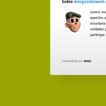
Sobre
Amigosdelamili
Somos una
aquellos q
voluntaria
soldados 
participar.
Desarrollado por