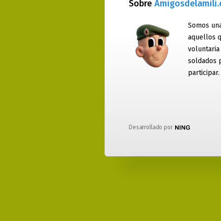
Sobre
Amigosdelamili
Somos una
aquellos q
voluntaria
soldados 
participar.
Desarrollado por