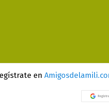
egístrate en
Amigosdelamili.c
Registr