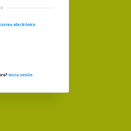
o
correo electrónico
bro?
Inicia sesión