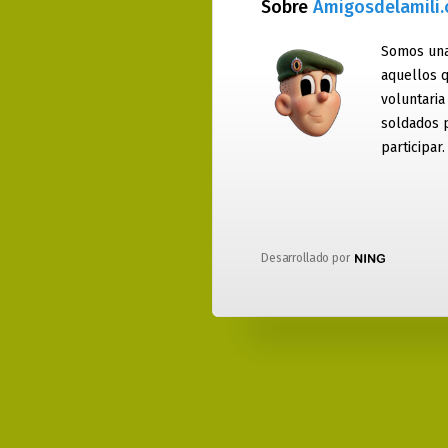
Sobre
Amigosdelamili
Somos una
aquellos q
voluntaria
soldados 
participar.
Desarrollado por