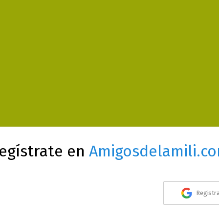
egístrate en
Amigosdelamili.c
Registr