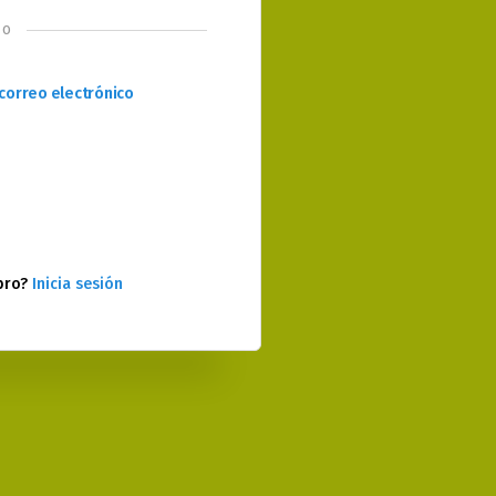
o
correo electrónico
bro?
Inicia sesión