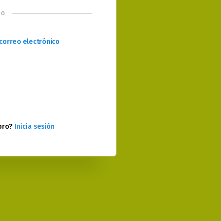
o
correo electrónico
bro?
Inicia sesión