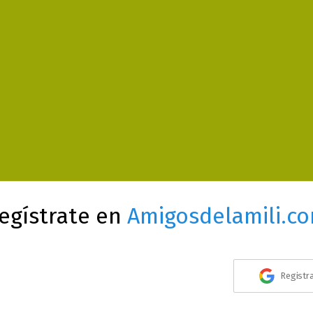
egístrate en
Amigosdelamili.c
Registr