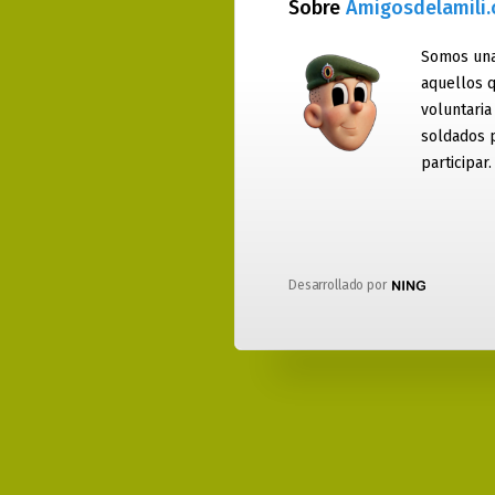
Sobre
Amigosdelamili
Somos una
aquellos q
voluntaria
soldados 
participar.
Desarrollado por