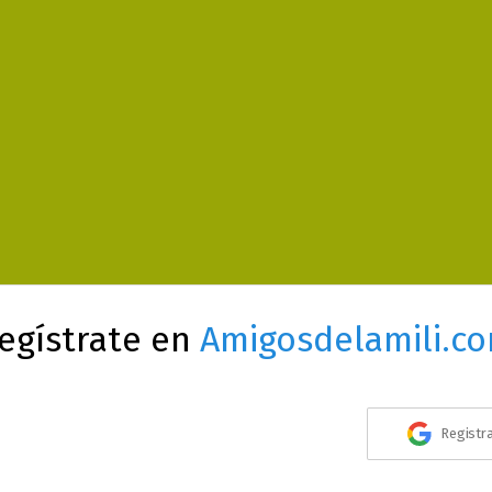
egístrate en
Amigosdelamili.c
Registr