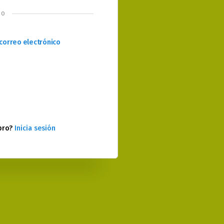
o
correo electrónico
bro?
Inicia sesión