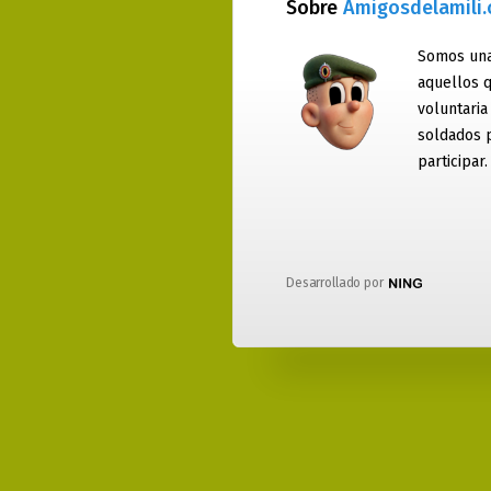
Sobre
Amigosdelamili
Somos una
aquellos q
voluntaria
soldados 
participar.
Desarrollado por