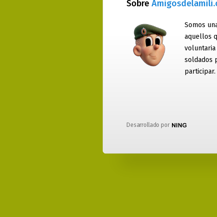
Sobre
Amigosdelamili
Somos una
aquellos q
voluntaria
soldados 
participar.
Desarrollado por