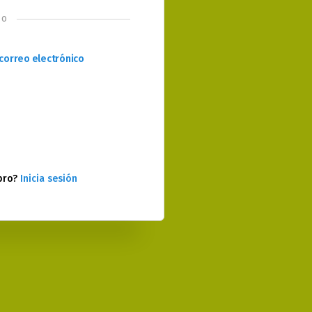
o
correo electrónico
bro?
Inicia sesión