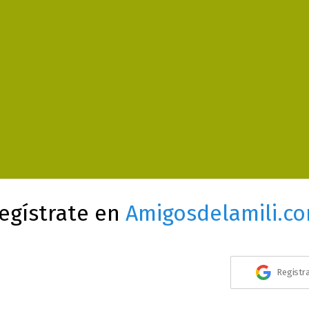
egístrate en
Amigosdelamili.c
Registr