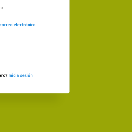
o
correo electrónico
bro?
Inicia sesión