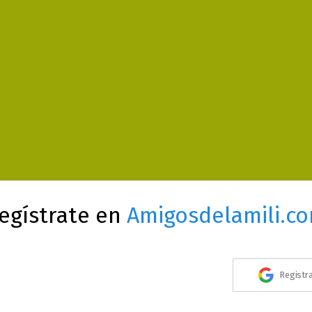
egístrate en
Amigosdelamili.c
Registr