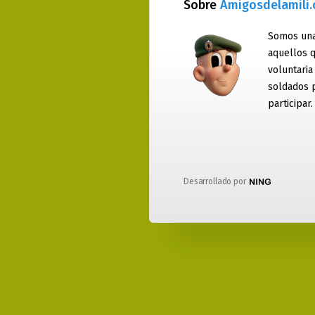
Sobre
Amigosdelamili
Somos una
aquellos q
voluntaria
soldados 
participar.
Desarrollado por