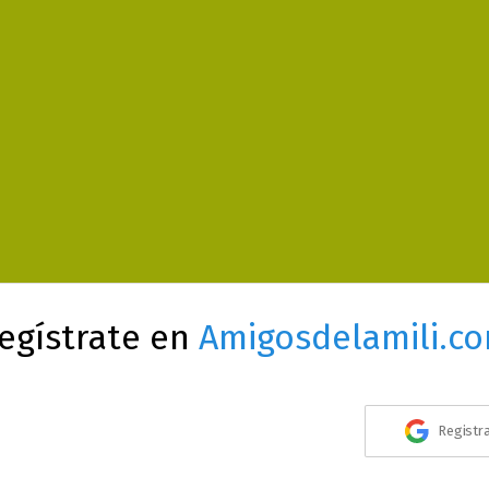
egístrate en
Amigosdelamili.c
Registr