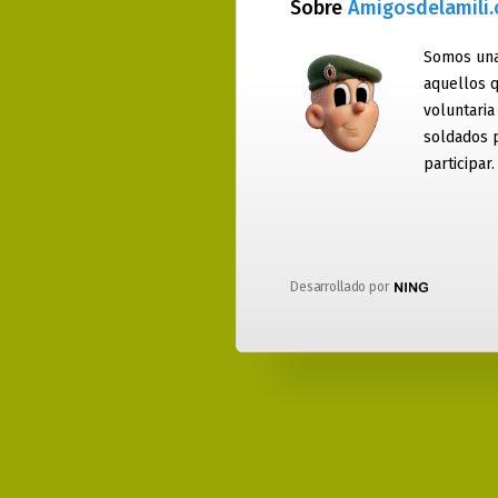
Sobre
Amigosdelamili
Somos una
aquellos q
voluntaria
soldados 
participar.
Desarrollado por