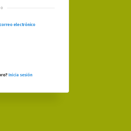
o
correo electrónico
bro?
Inicia sesión