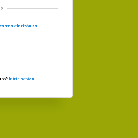
o
correo electrónico
bro?
Inicia sesión