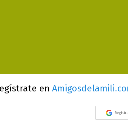
egístrate en
Amigosdelamili.c
Registr