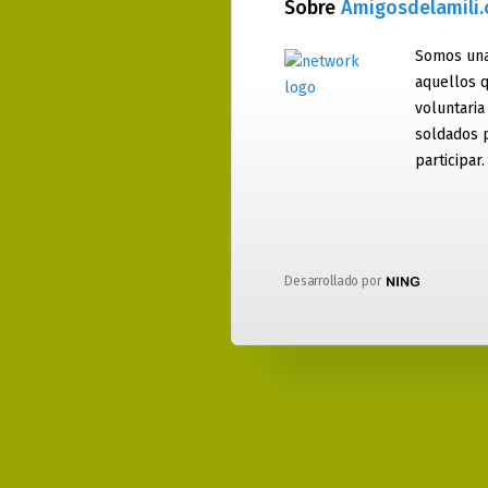
Sobre
Amigosdelamili
Somos una
aquellos q
voluntaria
soldados 
participar.
Desarrollado por