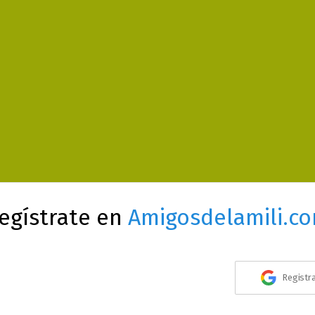
egístrate en
Amigosdelamili.c
Registr