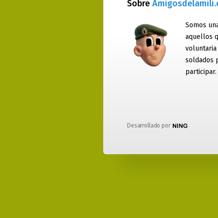
Sobre
Amigosdelamili
Somos una
aquellos q
voluntaria
soldados 
participar.
Desarrollado por