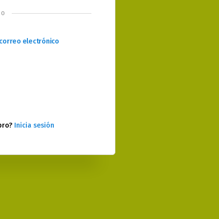
o
correo electrónico
bro?
Inicia sesión