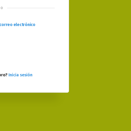
o
correo electrónico
bro?
Inicia sesión