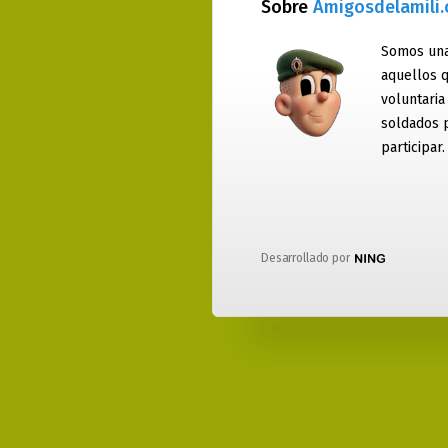
Sobre
Amigosdelamili
Somos una
aquellos q
voluntaria
soldados 
participar.
Desarrollado por