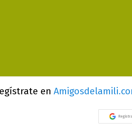
egístrate en
Amigosdelamili.c
Registr