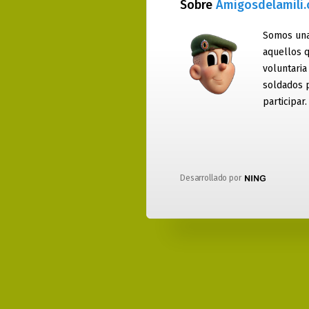
Sobre
Amigosdelamili
Somos una
aquellos q
voluntaria
soldados 
participar.
Desarrollado por