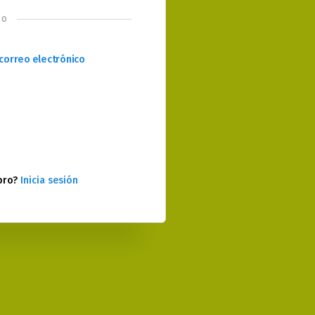
o
correo electrónico
bro?
Inicia sesión