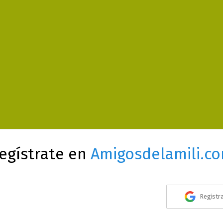
egístrate en
Amigosdelamili.c
Registr