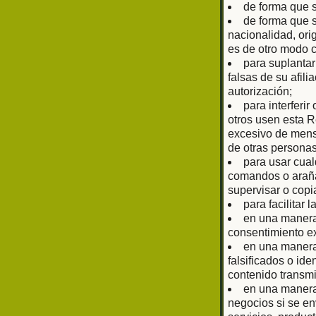
de forma que 
de forma que s
nacionalidad, ori
es de otro modo 
para suplantar
falsas de su afil
autorización;
para interferir
otros usen esta R
excesivo de mens
de otras personas
para usar cual
comandos o arañas
supervisar o copi
para facilitar 
en una manera 
consentimiento ex
en una manera 
falsificados o ide
contenido transmi
en una manera 
negocios si se en