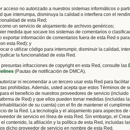
er acceso no autorizado a nuestros sistemas informáticos o parti
ad que interrumpa, disminuya la calidad o interfiera con el rendi
cionalidad de esta Red;
como un servicio de alojamiento de archivos genéricos;
uier medida que socave los sistemas de comentarios o clasific
 o exportar información de comentarios fuera de esta Red o para
on esta Red); y
vocar o utilizar código para interrumpir, disminuir la calidad, inter
rjudicar la funcionalidad de esta Red.
 presuntas infracciones de copyright en esta Red, consulte las
delines
(Pautas de notificación de DMCA).
utorizar ni recomendar a un tercero usar esta Red para facilitar
tas prohibidas. Además, usted acepta que estos Términos de se
 para el beneficio de nuestros proveedores de servicio (incluido
aforma de Red) y que ellos pueden tomar medidas (incluidas la
 inhabilitación de su cuenta) con el fin de mantener el cumplimi
cio de la Red. La tecnología y el alojamiento para aspectos de
oveedor de servicio en línea de esta Red. Sin embargo, el Cre
el contenido, la afiliación y la política de esta Red, incluidas l
ios dicho proveedor de servicio en nombre de esta Red.