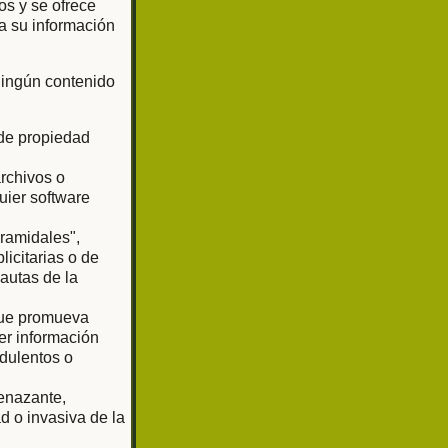
os y se ofrece
a su información
 ningún contenido
 de propiedad
archivos o
uier software
iramidales",
licitarias o de
pautas de la
 que promueva
er información
udulentos o
enazante,
d o invasiva de la