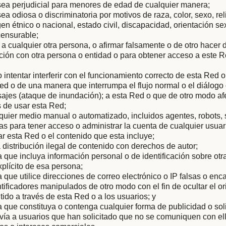
sea perjudicial para menores de edad de cualquier manera;
ea odiosa o discriminatoria por motivos de raza, color, sexo, rel
gen étnico o nacional, estado civil, discapacidad, orientación s
censurable;
 a cualquier otra persona, o afirmar falsamente o de otro hacer
iación con otra persona o entidad o para obtener acceso a este R
 o intentar interferir con el funcionamiento correcto de esta Red 
ed o de una manera que interrumpa el flujo normal o el diálog
ajes (ataque de inundación); a esta Red o que de otro modo af
 de usar esta Red;
quier medio manual o automatizado, incluidos agentes, robots,
 para tener acceso o administrar la cuenta de cualquier usuar
ar esta Red o el contenido que esta incluye;
la distribución ilegal de contenido con derechos de autor;
que incluya información personal o de identificación sobre otra
plícito de esa persona;
que utilice direcciones de correo electrónico o IP falsas o en
ntificadores manipulados de otro modo con el fin de ocultar el or
tido a través de esta Red o a los usuarios; y
que constituya o contenga cualquier forma de publicidad o soli
vía a usuarios que han solicitado que no se comuniquen con ell