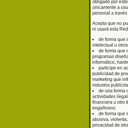
obligado por esto
únicamente a usu
personal a través
Acepta que no pub
ni usará esta Red
de forma que i
intelectual u otr
de forma que c
programas diseñad
informático, har
participe en a
publicidad de prod
marketing que inf
industria publici
de una forma q
actividades ilega
financiera u otro
engañosos;
de forma que s
abusiva, violenta
privacidad de otr