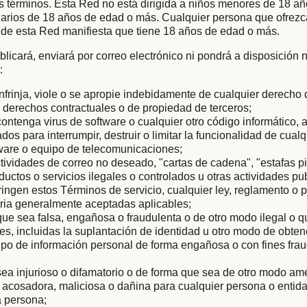
s términos. Esta Red no está dirigida a niños menores de 18 añ
arios de 18 años de edad o más. Cualquier persona que ofrezc
 de esta Red manifiesta que tiene 18 años de edad o más.
licará, enviará por correo electrónico ni pondrá a disposición
:
nfrinja, viole o se apropie indebidamente de cualquier derecho
os derechos contractuales o de propiedad de terceros;
ontenga virus de software o cualquier otro código informático, 
os para interrumpir, destruir o limitar la funcionalidad de cualq
dware o equipo de telecomunicaciones;
ctividades de correo no deseado, "cartas de cadena", "estafas p
uctos o servicios ilegales o controlados u otras actividades pub
ringen estos Términos de servicio, cualquier ley, reglamento o 
taria generalmente aceptadas aplicables;
ue sea falsa, engañosa o fraudulenta o de otro modo ilegal o
les, incluidas la suplantación de identidad u otro modo de obten
 tipo de información personal de forma engañosa o con fines fra
ea injurioso o difamatorio o de forma que sea de otro modo am
, acosadora, maliciosa o dañina para cualquier persona o entida
a persona;