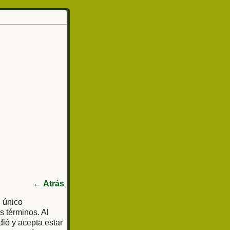
←
Atrás
l único
s términos. Al
dió y acepta estar