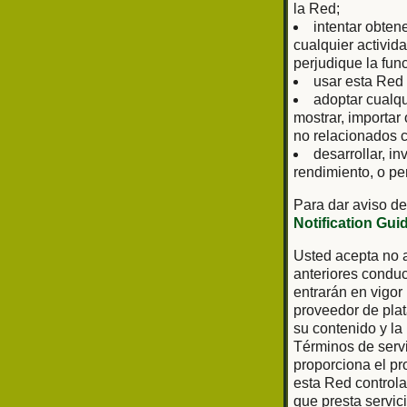
la Red;
intentar obten
cualquier activid
perjudique la fun
usar esta Red 
adoptar cualq
mostrar, importar
no relacionados c
desarrollar, in
rendimiento, o pe
Para dar aviso de
Notification Gui
Usted acepta no a
anteriores conduc
entrarán en vigor
proveedor de plat
su contenido y la
Términos de servi
proporciona el pr
esta Red controla 
que presta servic