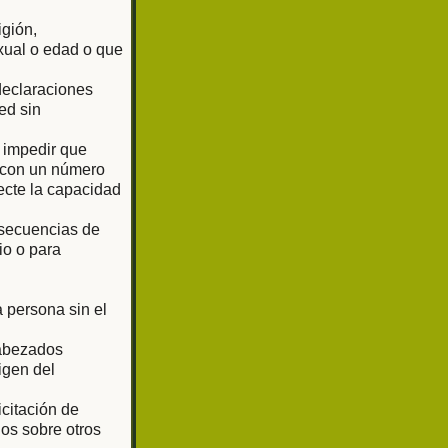
igión,
exual o edad o que
 declaraciones
ed sin
o impedir que
o con un número
ecte la capacidad
 secuencias de
io o para
 persona sin el
cabezados
igen del
citación de
os sobre otros