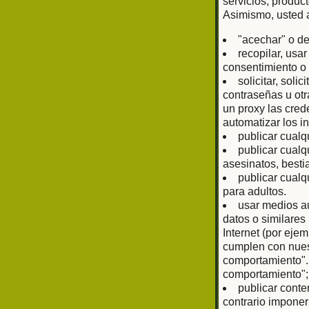
servicios, produc
Asimismo, usted 
"acechar" o de
recopilar, usa
consentimiento o 
solicitar, sol
contraseñas u otr
un proxy las cred
automatizar los i
publicar cualq
publicar cualq
asesinatos, bestia
publicar cualq
para adultos.
usar medios au
datos o similare
Internet (por eje
cumplen con nuest
comportamiento".
comportamiento";
publicar conte
contrario imponer