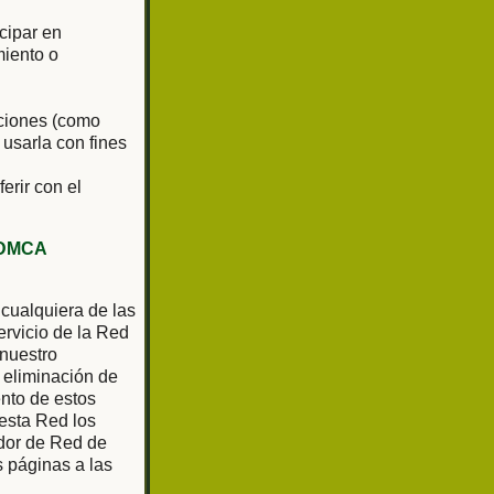
cipar en
miento o
aciones (como
 usarla con fines
ferir con el
DMCA
 cualquiera de las
rvicio de la Red
 nuestro
 eliminación de
ento de estos
 esta Red los
ador de Red de
as páginas a las