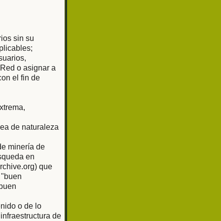
rios sin su
plicables;
suarios,
 Red o asignar a
on el fin de
extrema,
sea de naturaleza
de minería de
úsqueda en
rchive.org) que
 "buen
"buen
nido o de lo
nfraestructura de