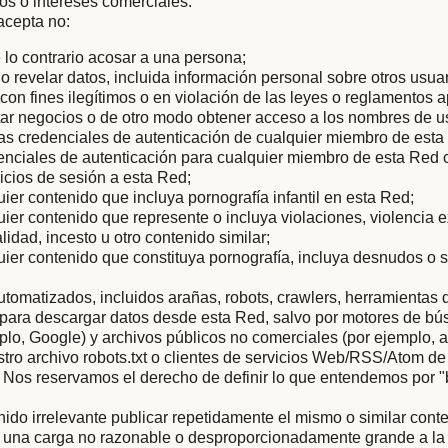
tos o intereses comerciales.
acepta no:
 lo contrario acosar a una persona;
r o revelar datos, incluida información personal sobre otros usua
con fines ilegítimos o en violación de las leyes o reglamentos a
icitar negocios o de otro modo obtener acceso a los nombres de u
as credenciales de autenticación de cualquier miembro de esta
enciales de autenticación para cualquier miembro de esta Red c
nicios de sesión a esta Red;
uier contenido que incluya pornografía infantil en esta Red;
uier contenido que represente o incluya violaciones, violencia 
lidad, incesto u otro contenido similar;
uier contenido que constituya pornografía, incluya desnudos o 
tomatizados, incluidos arañas, robots, crawlers, herramientas 
s para descargar datos desde esta Red, salvo por motores de b
mplo, Google) y archivos públicos no comerciales (por ejemplo, a
ro archivo robots.txt o clientes de servicios Web/RSS/Atom de
 Nos reservamos el derecho de definir lo que entendemos por 
nido irrelevante publicar repetidamente el mismo o similar conte
 una carga no razonable o desproporcionadamente grande a la i