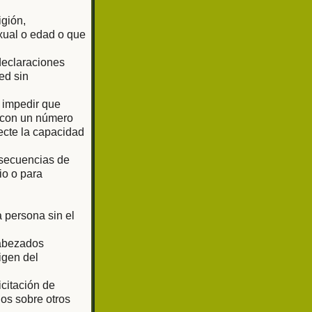
igión,
exual o edad o que
 declaraciones
ed sin
o impedir que
o con un número
ecte la capacidad
 secuencias de
io o para
 persona sin el
cabezados
igen del
citación de
os sobre otros