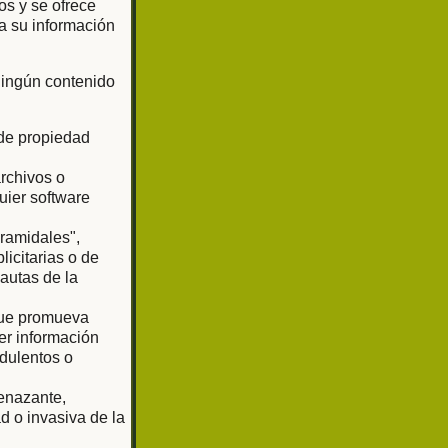
os y se ofrece
a su información
 ningún contenido
 de propiedad
archivos o
uier software
iramidales",
licitarias o de
pautas de la
 que promueva
er información
udulentos o
enazante,
d o invasiva de la