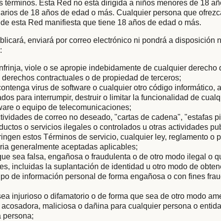
s términos. Esta Red no está dirigida a niños menores de 18 añ
arios de 18 años de edad o más. Cualquier persona que ofrezc
 de esta Red manifiesta que tiene 18 años de edad o más.
licará, enviará por correo electrónico ni pondrá a disposición
:
nfrinja, viole o se apropie indebidamente de cualquier derecho
os derechos contractuales o de propiedad de terceros;
ontenga virus de software o cualquier otro código informático, 
os para interrumpir, destruir o limitar la funcionalidad de cualq
dware o equipo de telecomunicaciones;
ctividades de correo no deseado, "cartas de cadena", "estafas p
uctos o servicios ilegales o controlados u otras actividades pub
ringen estos Términos de servicio, cualquier ley, reglamento o 
taria generalmente aceptadas aplicables;
ue sea falsa, engañosa o fraudulenta o de otro modo ilegal o
les, incluidas la suplantación de identidad u otro modo de obten
 tipo de información personal de forma engañosa o con fines fra
ea injurioso o difamatorio o de forma que sea de otro modo am
, acosadora, maliciosa o dañina para cualquier persona o entida
a persona;