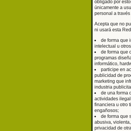
obligado por esto
únicamente a usu
personal a través
Acepta que no pub
ni usará esta Red
de forma que i
intelectual u otr
de forma que c
programas diseñad
informático, har
participe en a
publicidad de prod
marketing que inf
industria publici
de una forma q
actividades ilega
financiera u otro
engañosos;
de forma que s
abusiva, violenta
privacidad de otr