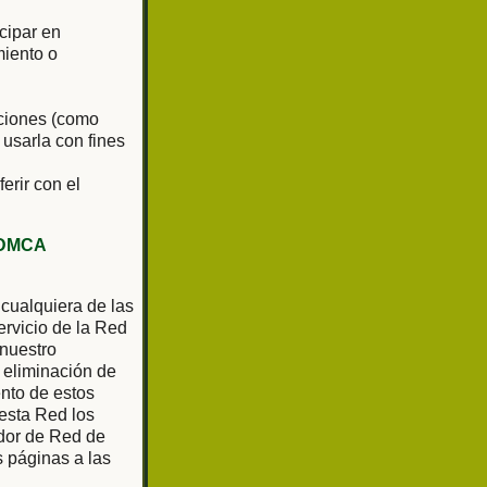
cipar en
miento o
aciones (como
 usarla con fines
ferir con el
DMCA
 cualquiera de las
rvicio de la Red
 nuestro
 eliminación de
ento de estos
 esta Red los
ador de Red de
as páginas a las