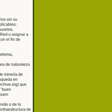
rios sin su
plicables;
suarios,
 Red o asignar a
on el fin de
extrema,
sea de naturaleza
de minería de
úsqueda en
rchive.org) que
 "buen
"buen
nido o de lo
nfraestructura de