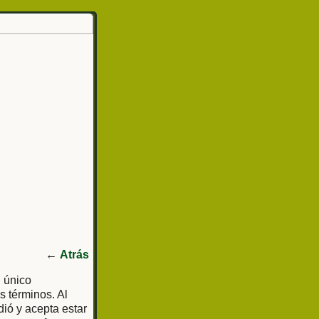
←
Atrás
l único
s términos. Al
dió y acepta estar