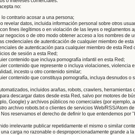
tos o intereses comerciales.
acepta no:
 lo contrario acosar a una persona;
r o revelar datos, incluida información personal sobre otros usua
con fines ilegítimos o en violación de las leyes o reglamentos a
icitar negocios o de otro modo obtener acceso a los nombres de u
as credenciales de autenticación de cualquier miembro de esta
enciales de autenticación para cualquier miembro de esta Red c
nicios de sesión a esta Red;
uier contenido que incluya pornografía infantil en esta Red;
uier contenido que represente o incluya violaciones, violencia 
lidad, incesto u otro contenido similar;
uier contenido que constituya pornografía, incluya desnudos o 
tomatizados, incluidos arañas, robots, crawlers, herramientas 
s para descargar datos desde esta Red, salvo por motores de b
mplo, Google) y archivos públicos no comerciales (por ejemplo, a
ro archivo robots.txt o clientes de servicios Web/RSS/Atom de
 Nos reservamos el derecho de definir lo que entendemos por 
nido irrelevante publicar repetidamente el mismo o similar conte
 una carga no razonable o desproporcionadamente grande a la i