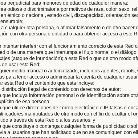
sea perjudicial para menores de edad de cualquier manera;
ea odiosa o discriminatoria por motivos de raza, color, sexo, rel
gen étnico o nacional, estado civil, discapacidad, orientación s
censurable;
 a cualquier otra persona, o afirmar falsamente o de otro hacer
iación con otra persona o entidad o para obtener acceso a este R
 o intentar interferir con el funcionamiento correcto de esta Red 
ed o de una manera que interrumpa el flujo normal o el diálog
ajes (ataque de inundación); a esta Red o que de otro modo af
 de usar esta Red;
quier medio manual o automatizado, incluidos agentes, robots,
 para tener acceso o administrar la cuenta de cualquier usuar
ar esta Red o el contenido que esta incluye;
la distribución ilegal de contenido con derechos de autor;
que incluya información personal o de identificación sobre otra
plícito de esa persona;
que utilice direcciones de correo electrónico o IP falsas o en
ntificadores manipulados de otro modo con el fin de ocultar el or
tido a través de esta Red o a los usuarios; y
que constituya o contenga cualquier forma de publicidad o soli
vía a usuarios que han solicitado que no se comuniquen con ell