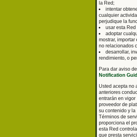
la Red;
intentar obten
cualquier activid
perjudique la fun
usar esta Red 
adoptar cualq
mostrar, importar
no relacionados c
desarrollar, in
rendimiento, o pe
Para dar aviso de
Notification Gui
Usted acepta no a
anteriores conduc
entrarán en vigor
proveedor de plat
su contenido y la
Términos de servi
proporciona el pr
esta Red controla 
que presta servic