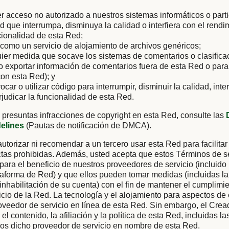
er acceso no autorizado a nuestros sistemas informáticos o parti
ad que interrumpa, disminuya la calidad o interfiera con el rendi
cionalidad de esta Red;
como un servicio de alojamiento de archivos genéricos;
uier medida que socave los sistemas de comentarios o clasific
 o exportar información de comentarios fuera de esta Red o para
on esta Red); y
vocar o utilizar código para interrumpir, disminuir la calidad, inter
rjudicar la funcionalidad de esta Red.
 presuntas infracciones de copyright en esta Red, consulte las
delines
(Pautas de notificación de DMCA).
utorizar ni recomendar a un tercero usar esta Red para facilitar
tas prohibidas. Además, usted acepta que estos Términos de se
 para el beneficio de nuestros proveedores de servicio (incluido
aforma de Red) y que ellos pueden tomar medidas (incluidas la
 inhabilitación de su cuenta) con el fin de mantener el cumplimi
cio de la Red. La tecnología y el alojamiento para aspectos de
oveedor de servicio en línea de esta Red. Sin embargo, el Cre
el contenido, la afiliación y la política de esta Red, incluidas l
ios dicho proveedor de servicio en nombre de esta Red.