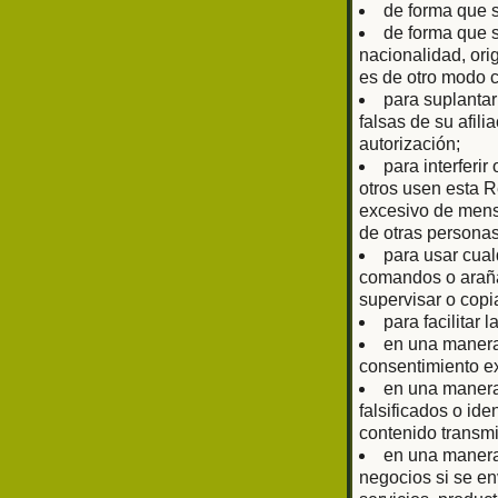
de forma que 
de forma que s
nacionalidad, ori
es de otro modo 
para suplantar
falsas de su afil
autorización;
para interferir
otros usen esta R
excesivo de mens
de otras personas
para usar cual
comandos o arañas
supervisar o copi
para facilitar 
en una manera 
consentimiento ex
en una manera 
falsificados o ide
contenido transmi
en una manera 
negocios si se en