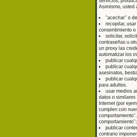
servicios, produc
Asimismo, usted 
"acechar" o de
recopilar, usa
consentimiento o 
solicitar, sol
contraseñas u otr
un proxy las cred
automatizar los i
publicar cualq
publicar cualq
asesinatos, bestia
publicar cualq
para adultos.
usar medios au
datos o similare
Internet (por eje
cumplen con nuest
comportamiento".
comportamiento";
publicar conte
contrario imponer