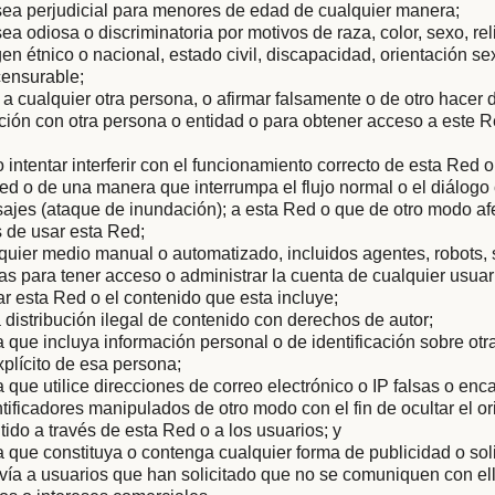
sea perjudicial para menores de edad de cualquier manera;
ea odiosa o discriminatoria por motivos de raza, color, sexo, rel
gen étnico o nacional, estado civil, discapacidad, orientación s
censurable;
 a cualquier otra persona, o afirmar falsamente o de otro hacer
iación con otra persona o entidad o para obtener acceso a este R
 o intentar interferir con el funcionamiento correcto de esta Red 
ed o de una manera que interrumpa el flujo normal o el diálog
ajes (ataque de inundación); a esta Red o que de otro modo af
 de usar esta Red;
quier medio manual o automatizado, incluidos agentes, robots,
 para tener acceso o administrar la cuenta de cualquier usuar
ar esta Red o el contenido que esta incluye;
la distribución ilegal de contenido con derechos de autor;
que incluya información personal o de identificación sobre otra
plícito de esa persona;
que utilice direcciones de correo electrónico o IP falsas o en
ntificadores manipulados de otro modo con el fin de ocultar el or
tido a través de esta Red o a los usuarios; y
que constituya o contenga cualquier forma de publicidad o soli
vía a usuarios que han solicitado que no se comuniquen con ell