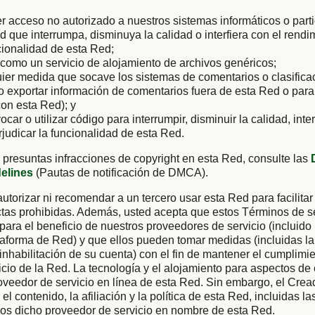
er acceso no autorizado a nuestros sistemas informáticos o parti
ad que interrumpa, disminuya la calidad o interfiera con el rendi
cionalidad de esta Red;
como un servicio de alojamiento de archivos genéricos;
uier medida que socave los sistemas de comentarios o clasific
 o exportar información de comentarios fuera de esta Red o para
on esta Red); y
vocar o utilizar código para interrumpir, disminuir la calidad, inter
rjudicar la funcionalidad de esta Red.
 presuntas infracciones de copyright en esta Red, consulte las
delines
(Pautas de notificación de DMCA).
utorizar ni recomendar a un tercero usar esta Red para facilitar
tas prohibidas. Además, usted acepta que estos Términos de se
 para el beneficio de nuestros proveedores de servicio (incluido
aforma de Red) y que ellos pueden tomar medidas (incluidas la
 inhabilitación de su cuenta) con el fin de mantener el cumplimi
cio de la Red. La tecnología y el alojamiento para aspectos de
oveedor de servicio en línea de esta Red. Sin embargo, el Cre
el contenido, la afiliación y la política de esta Red, incluidas l
ios dicho proveedor de servicio en nombre de esta Red.