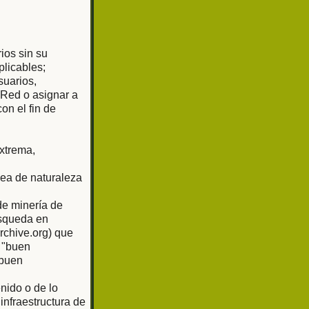
rios sin su
plicables;
suarios,
 Red o asignar a
on el fin de
extrema,
sea de naturaleza
de minería de
úsqueda en
rchive.org) que
 "buen
"buen
nido o de lo
nfraestructura de