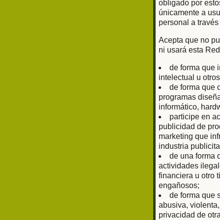
obligado por esto
únicamente a usu
personal a través
Acepta que no pub
ni usará esta Red
de forma que i
intelectual u otr
de forma que c
programas diseñad
informático, har
participe en a
publicidad de prod
marketing que inf
industria publici
de una forma q
actividades ilega
financiera u otro
engañosos;
de forma que s
abusiva, violenta
privacidad de otr