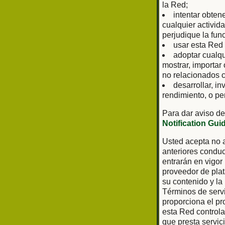
la Red;
intentar obten
cualquier activid
perjudique la fun
usar esta Red 
adoptar cualq
mostrar, importar
no relacionados c
desarrollar, in
rendimiento, o pe
Para dar aviso de
Notification Gui
Usted acepta no a
anteriores conduc
entrarán en vigor
proveedor de plat
su contenido y la
Términos de servi
proporciona el pr
esta Red controla 
que presta servic