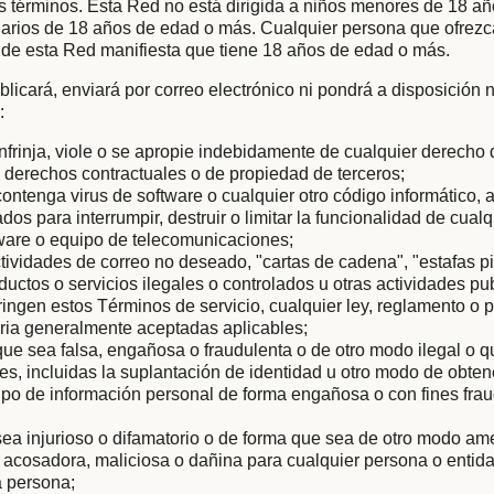
s términos. Esta Red no está dirigida a niños menores de 18 añ
arios de 18 años de edad o más. Cualquier persona que ofrezc
 de esta Red manifiesta que tiene 18 años de edad o más.
licará, enviará por correo electrónico ni pondrá a disposición
:
nfrinja, viole o se apropie indebidamente de cualquier derecho
os derechos contractuales o de propiedad de terceros;
ontenga virus de software o cualquier otro código informático, 
os para interrumpir, destruir o limitar la funcionalidad de cualq
dware o equipo de telecomunicaciones;
ctividades de correo no deseado, "cartas de cadena", "estafas p
uctos o servicios ilegales o controlados u otras actividades pub
ringen estos Términos de servicio, cualquier ley, reglamento o 
taria generalmente aceptadas aplicables;
ue sea falsa, engañosa o fraudulenta o de otro modo ilegal o
les, incluidas la suplantación de identidad u otro modo de obten
 tipo de información personal de forma engañosa o con fines fra
ea injurioso o difamatorio o de forma que sea de otro modo am
, acosadora, maliciosa o dañina para cualquier persona o entida
a persona;