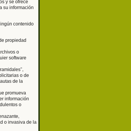
os y se ofrece
a su información
 ningún contenido
 de propiedad
archivos o
uier software
iramidales",
licitarias o de
pautas de la
 que promueva
er información
udulentos o
enazante,
d o invasiva de la