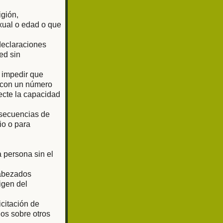
igión,
exual o edad o que
 declaraciones
ed sin
o impedir que
o con un número
ecte la capacidad
 secuencias de
io o para
 persona sin el
cabezados
igen del
citación de
os sobre otros