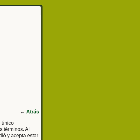
←
Atrás
l único
s términos. Al
dió y acepta estar