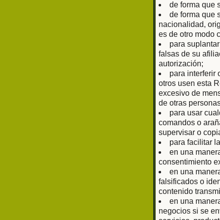
de forma que 
de forma que s
nacionalidad, ori
es de otro modo 
para suplantar
falsas de su afil
autorización;
para interferir
otros usen esta R
excesivo de mens
de otras personas
para usar cual
comandos o arañas
supervisar o copi
para facilitar 
en una manera 
consentimiento ex
en una manera 
falsificados o ide
contenido transmi
en una manera 
negocios si se en