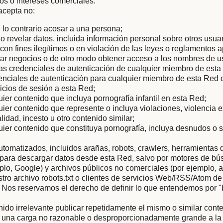
tos o intereses comerciales.
acepta no:
 lo contrario acosar a una persona;
r o revelar datos, incluida información personal sobre otros usua
con fines ilegítimos o en violación de las leyes o reglamentos a
icitar negocios o de otro modo obtener acceso a los nombres de u
as credenciales de autenticación de cualquier miembro de esta
enciales de autenticación para cualquier miembro de esta Red c
nicios de sesión a esta Red;
uier contenido que incluya pornografía infantil en esta Red;
uier contenido que represente o incluya violaciones, violencia 
lidad, incesto u otro contenido similar;
uier contenido que constituya pornografía, incluya desnudos o 
tomatizados, incluidos arañas, robots, crawlers, herramientas 
s para descargar datos desde esta Red, salvo por motores de b
mplo, Google) y archivos públicos no comerciales (por ejemplo, a
ro archivo robots.txt o clientes de servicios Web/RSS/Atom de
 Nos reservamos el derecho de definir lo que entendemos por 
nido irrelevante publicar repetidamente el mismo o similar conte
 una carga no razonable o desproporcionadamente grande a la i