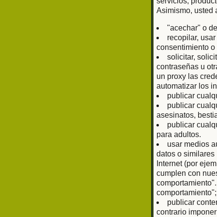
servicios, produc
Asimismo, usted 
"acechar" o de
recopilar, usa
consentimiento o 
solicitar, sol
contraseñas u otr
un proxy las cred
automatizar los i
publicar cualq
publicar cualq
asesinatos, bestia
publicar cualq
para adultos.
usar medios au
datos o similare
Internet (por eje
cumplen con nuest
comportamiento".
comportamiento";
publicar conte
contrario imponer