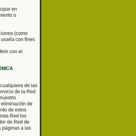
cipar en
miento o
aciones (como
 usarla con fines
ferir con el
DMCA
 cualquiera de las
rvicio de la Red
 nuestro
 eliminación de
ento de estos
 esta Red los
ador de Red de
as páginas a las