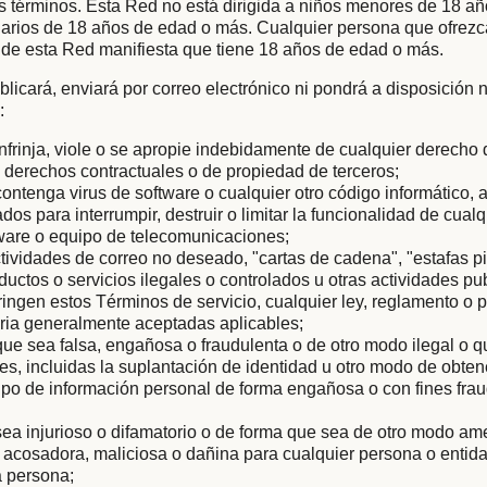
s términos. Esta Red no está dirigida a niños menores de 18 añ
arios de 18 años de edad o más. Cualquier persona que ofrezc
 de esta Red manifiesta que tiene 18 años de edad o más.
licará, enviará por correo electrónico ni pondrá a disposición
:
nfrinja, viole o se apropie indebidamente de cualquier derecho
os derechos contractuales o de propiedad de terceros;
ontenga virus de software o cualquier otro código informático, 
os para interrumpir, destruir o limitar la funcionalidad de cualq
dware o equipo de telecomunicaciones;
ctividades de correo no deseado, "cartas de cadena", "estafas p
uctos o servicios ilegales o controlados u otras actividades pub
ringen estos Términos de servicio, cualquier ley, reglamento o 
taria generalmente aceptadas aplicables;
ue sea falsa, engañosa o fraudulenta o de otro modo ilegal o
les, incluidas la suplantación de identidad u otro modo de obten
 tipo de información personal de forma engañosa o con fines fra
ea injurioso o difamatorio o de forma que sea de otro modo am
, acosadora, maliciosa o dañina para cualquier persona o entida
a persona;