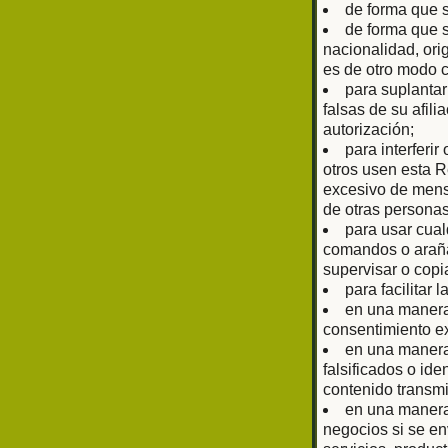
de forma que 
de forma que s
nacionalidad, ori
es de otro modo 
para suplantar
falsas de su afil
autorización;
para interferir
otros usen esta R
excesivo de mens
de otras personas
para usar cual
comandos o arañas
supervisar o copi
para facilitar 
en una manera 
consentimiento ex
en una manera 
falsificados o ide
contenido transmi
en una manera 
negocios si se en