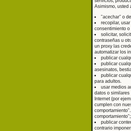
servicios, produc
Asimismo, usted 
"acechar" o de
recopilar, usa
consentimiento o 
solicitar, sol
contraseñas u otr
un proxy las cred
automatizar los i
publicar cualq
publicar cualq
asesinatos, bestia
publicar cualq
para adultos.
usar medios au
datos o similare
Internet (por eje
cumplen con nuest
comportamiento".
comportamiento";
publicar conte
contrario imponer