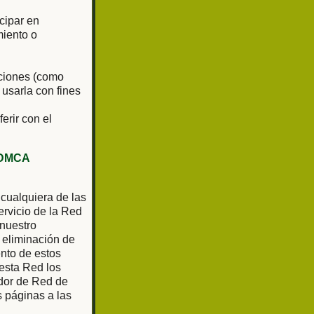
cipar en
miento o
aciones (como
 usarla con fines
ferir con el
DMCA
 cualquiera de las
rvicio de la Red
 nuestro
 eliminación de
ento de estos
 esta Red los
ador de Red de
as páginas a las