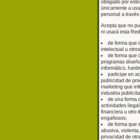
obligado por esto
únicamente a usu
personal a través
Acepta que no pub
ni usará esta Red
de forma que i
intelectual u otr
de forma que c
programas diseñad
informático, har
participe en a
publicidad de prod
marketing que inf
industria publici
de una forma q
actividades ilega
financiera u otro
engañosos;
de forma que s
abusiva, violenta
privacidad de otr