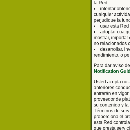
la Red;
intentar obten
cualquier activid
perjudique la fun
usar esta Red 
adoptar cualq
mostrar, importar
no relacionados c
desarrollar, in
rendimiento, o pe
Para dar aviso de
Notification Gui
Usted acepta no a
anteriores conduc
entrarán en vigor
proveedor de plat
su contenido y la
Términos de servi
proporciona el pr
esta Red controla 
que presta servic