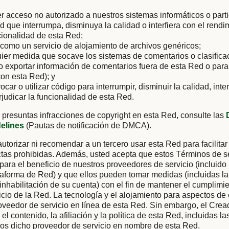
er acceso no autorizado a nuestros sistemas informáticos o parti
ad que interrumpa, disminuya la calidad o interfiera con el rendi
cionalidad de esta Red;
como un servicio de alojamiento de archivos genéricos;
uier medida que socave los sistemas de comentarios o clasific
 o exportar información de comentarios fuera de esta Red o para
on esta Red); y
vocar o utilizar código para interrumpir, disminuir la calidad, inter
rjudicar la funcionalidad de esta Red.
 presuntas infracciones de copyright en esta Red, consulte las
delines
(Pautas de notificación de DMCA).
utorizar ni recomendar a un tercero usar esta Red para facilitar
tas prohibidas. Además, usted acepta que estos Términos de se
 para el beneficio de nuestros proveedores de servicio (incluido
aforma de Red) y que ellos pueden tomar medidas (incluidas la
 inhabilitación de su cuenta) con el fin de mantener el cumplimi
cio de la Red. La tecnología y el alojamiento para aspectos de
oveedor de servicio en línea de esta Red. Sin embargo, el Cre
el contenido, la afiliación y la política de esta Red, incluidas l
ios dicho proveedor de servicio en nombre de esta Red.