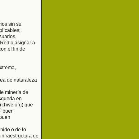
rios sin su
plicables;
suarios,
 Red o asignar a
on el fin de
extrema,
sea de naturaleza
de minería de
úsqueda en
rchive.org) que
 "buen
"buen
nido o de lo
nfraestructura de