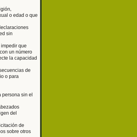
igión,
exual o edad o que
 declaraciones
ed sin
o impedir que
o con un número
ecte la capacidad
 secuencias de
io o para
 persona sin el
cabezados
igen del
citación de
os sobre otros