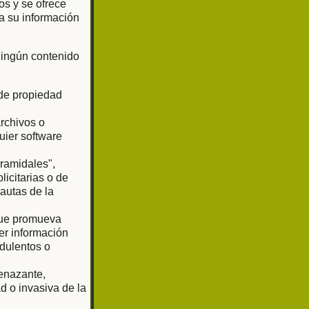
os y se ofrece
a su información
 ningún contenido
 de propiedad
archivos o
uier software
iramidales",
licitarias o de
pautas de la
 que promueva
er información
udulentos o
enazante,
d o invasiva de la