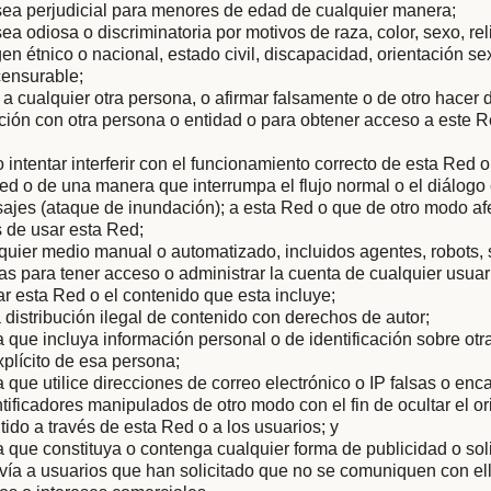
sea perjudicial para menores de edad de cualquier manera;
ea odiosa o discriminatoria por motivos de raza, color, sexo, rel
gen étnico o nacional, estado civil, discapacidad, orientación s
censurable;
 a cualquier otra persona, o afirmar falsamente o de otro hacer
iación con otra persona o entidad o para obtener acceso a este R
 o intentar interferir con el funcionamiento correcto de esta Red 
ed o de una manera que interrumpa el flujo normal o el diálog
ajes (ataque de inundación); a esta Red o que de otro modo af
 de usar esta Red;
quier medio manual o automatizado, incluidos agentes, robots,
 para tener acceso o administrar la cuenta de cualquier usuar
ar esta Red o el contenido que esta incluye;
la distribución ilegal de contenido con derechos de autor;
que incluya información personal o de identificación sobre otra
plícito de esa persona;
que utilice direcciones de correo electrónico o IP falsas o en
ntificadores manipulados de otro modo con el fin de ocultar el or
tido a través de esta Red o a los usuarios; y
que constituya o contenga cualquier forma de publicidad o soli
vía a usuarios que han solicitado que no se comuniquen con ell