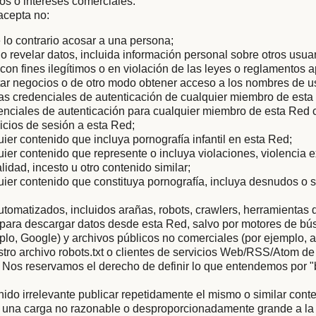
tos o intereses comerciales.
acepta no:
 lo contrario acosar a una persona;
r o revelar datos, incluida información personal sobre otros usua
con fines ilegítimos o en violación de las leyes o reglamentos a
icitar negocios o de otro modo obtener acceso a los nombres de u
as credenciales de autenticación de cualquier miembro de esta
enciales de autenticación para cualquier miembro de esta Red c
nicios de sesión a esta Red;
uier contenido que incluya pornografía infantil en esta Red;
uier contenido que represente o incluya violaciones, violencia 
lidad, incesto u otro contenido similar;
uier contenido que constituya pornografía, incluya desnudos o 
tomatizados, incluidos arañas, robots, crawlers, herramientas 
s para descargar datos desde esta Red, salvo por motores de b
mplo, Google) y archivos públicos no comerciales (por ejemplo, a
ro archivo robots.txt o clientes de servicios Web/RSS/Atom de
 Nos reservamos el derecho de definir lo que entendemos por 
nido irrelevante publicar repetidamente el mismo o similar conte
 una carga no razonable o desproporcionadamente grande a la i