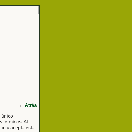
←
Atrás
l único
s términos. Al
dió y acepta estar