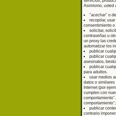
servicios, produc
Asimismo, usted 
"acechar" o de
recopilar, usa
consentimiento o 
solicitar, sol
contraseñas u otr
un proxy las cred
automatizar los i
publicar cualq
publicar cualq
asesinatos, bestia
publicar cualq
para adultos.
usar medios au
datos o similare
Internet (por eje
cumplen con nuest
comportamiento".
comportamiento";
publicar conte
contrario imponer