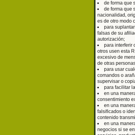
de forma que 
de forma que s
nacionalidad, ori
es de otro modo 
para suplantar
falsas de su afil
autorización;
para interferir
otros usen esta R
excesivo de mens
de otras personas
para usar cual
comandos o arañas
supervisar o copi
para facilitar 
en una manera 
consentimiento ex
en una manera 
falsificados o ide
contenido transmi
en una manera 
negocios si se en