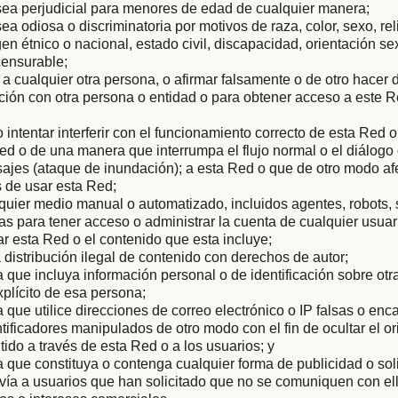
sea perjudicial para menores de edad de cualquier manera;
ea odiosa o discriminatoria por motivos de raza, color, sexo, rel
gen étnico o nacional, estado civil, discapacidad, orientación s
censurable;
 a cualquier otra persona, o afirmar falsamente o de otro hacer
iación con otra persona o entidad o para obtener acceso a este R
 o intentar interferir con el funcionamiento correcto de esta Red 
ed o de una manera que interrumpa el flujo normal o el diálog
ajes (ataque de inundación); a esta Red o que de otro modo af
 de usar esta Red;
quier medio manual o automatizado, incluidos agentes, robots,
 para tener acceso o administrar la cuenta de cualquier usuar
ar esta Red o el contenido que esta incluye;
la distribución ilegal de contenido con derechos de autor;
que incluya información personal o de identificación sobre otra
plícito de esa persona;
que utilice direcciones de correo electrónico o IP falsas o en
ntificadores manipulados de otro modo con el fin de ocultar el or
tido a través de esta Red o a los usuarios; y
que constituya o contenga cualquier forma de publicidad o soli
vía a usuarios que han solicitado que no se comuniquen con ell