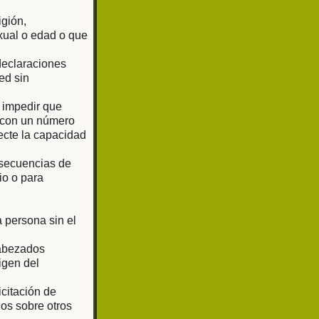
igión,
exual o edad o que
 declaraciones
ed sin
o impedir que
o con un número
ecte la capacidad
 secuencias de
io o para
 persona sin el
cabezados
igen del
citación de
os sobre otros