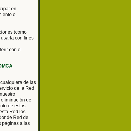
cipar en
miento o
aciones (como
 usarla con fines
ferir con el
DMCA
 cualquiera de las
rvicio de la Red
 nuestro
 eliminación de
ento de estos
 esta Red los
ador de Red de
as páginas a las