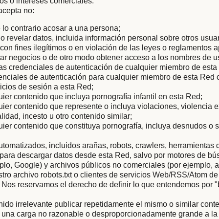
tos o intereses comerciales.
acepta no:
 lo contrario acosar a una persona;
r o revelar datos, incluida información personal sobre otros usua
con fines ilegítimos o en violación de las leyes o reglamentos a
icitar negocios o de otro modo obtener acceso a los nombres de u
as credenciales de autenticación de cualquier miembro de esta
enciales de autenticación para cualquier miembro de esta Red c
nicios de sesión a esta Red;
uier contenido que incluya pornografía infantil en esta Red;
uier contenido que represente o incluya violaciones, violencia 
lidad, incesto u otro contenido similar;
uier contenido que constituya pornografía, incluya desnudos o 
tomatizados, incluidos arañas, robots, crawlers, herramientas 
s para descargar datos desde esta Red, salvo por motores de b
mplo, Google) y archivos públicos no comerciales (por ejemplo, a
ro archivo robots.txt o clientes de servicios Web/RSS/Atom de
 Nos reservamos el derecho de definir lo que entendemos por 
nido irrelevante publicar repetidamente el mismo o similar conte
 una carga no razonable o desproporcionadamente grande a la i