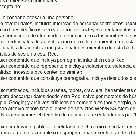
tos o intereses comerciales.
acepta no:
 lo contrario acosar a una persona;
r o revelar datos, incluida información personal sobre otros usua
con fines ilegítimos o en violación de las leyes o reglamentos a
icitar negocios o de otro modo obtener acceso a los nombres de u
as credenciales de autenticación de cualquier miembro de esta
enciales de autenticación para cualquier miembro de esta Red c
nicios de sesión a esta Red;
uier contenido que incluya pornografía infantil en esta Red;
uier contenido que represente o incluya violaciones, violencia 
lidad, incesto u otro contenido similar;
uier contenido que constituya pornografía, incluya desnudos o 
tomatizados, incluidos arañas, robots, crawlers, herramientas 
s para descargar datos desde esta Red, salvo por motores de b
mplo, Google) y archivos públicos no comerciales (por ejemplo, a
ro archivo robots.txt o clientes de servicios Web/RSS/Atom de
 Nos reservamos el derecho de definir lo que entendemos por 
nido irrelevante publicar repetidamente el mismo o similar conte
 una carga no razonable o desproporcionadamente grande a la i