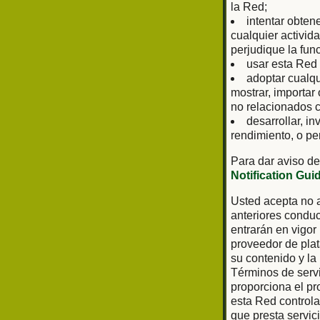
la Red;
intentar obten
cualquier activid
perjudique la fun
usar esta Red 
adoptar cualq
mostrar, importar
no relacionados c
desarrollar, in
rendimiento, o pe
Para dar aviso de
Notification Gui
Usted acepta no a
anteriores conduc
entrarán en vigor
proveedor de plat
su contenido y la
Términos de servi
proporciona el pr
esta Red controla 
que presta servic