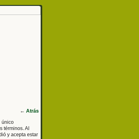
←
Atrás
l único
s términos. Al
dió y acepta estar