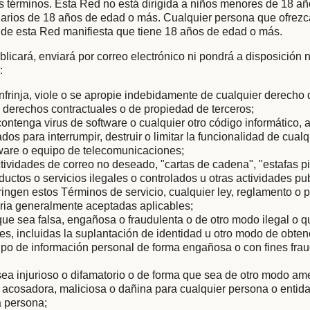
s términos. Esta Red no está dirigida a niños menores de 18 añ
arios de 18 años de edad o más. Cualquier persona que ofrezc
 de esta Red manifiesta que tiene 18 años de edad o más.
licará, enviará por correo electrónico ni pondrá a disposición
:
nfrinja, viole o se apropie indebidamente de cualquier derecho
os derechos contractuales o de propiedad de terceros;
ontenga virus de software o cualquier otro código informático, 
os para interrumpir, destruir o limitar la funcionalidad de cualq
dware o equipo de telecomunicaciones;
ctividades de correo no deseado, "cartas de cadena", "estafas p
uctos o servicios ilegales o controlados u otras actividades pub
ringen estos Términos de servicio, cualquier ley, reglamento o 
taria generalmente aceptadas aplicables;
ue sea falsa, engañosa o fraudulenta o de otro modo ilegal o
les, incluidas la suplantación de identidad u otro modo de obten
 tipo de información personal de forma engañosa o con fines fra
ea injurioso o difamatorio o de forma que sea de otro modo am
, acosadora, maliciosa o dañina para cualquier persona o entida
a persona;