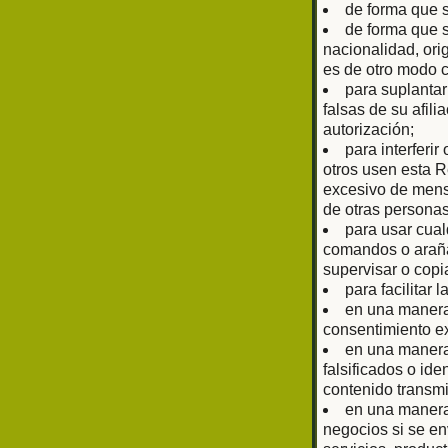
de forma que 
de forma que s
nacionalidad, ori
es de otro modo 
para suplantar
falsas de su afil
autorización;
para interferir
otros usen esta R
excesivo de mens
de otras personas
para usar cual
comandos o arañas
supervisar o copi
para facilitar 
en una manera 
consentimiento ex
en una manera 
falsificados o ide
contenido transmi
en una manera 
negocios si se en