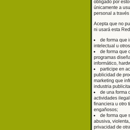
obligado por esto
únicamente a usu
personal a través
Acepta que no pub
ni usará esta Red
de forma que i
intelectual u otr
de forma que c
programas diseñad
informático, har
participe en a
publicidad de prod
marketing que inf
industria publici
de una forma q
actividades ilega
financiera u otro
engañosos;
de forma que s
abusiva, violenta
privacidad de otr