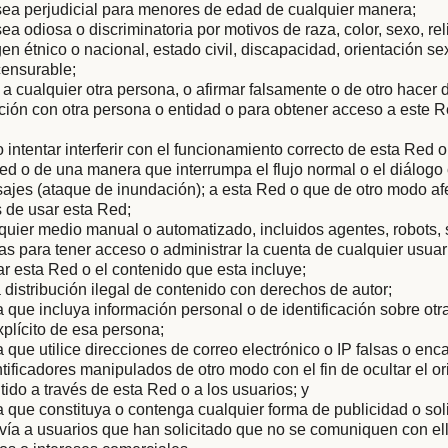
sea perjudicial para menores de edad de cualquier manera;
ea odiosa o discriminatoria por motivos de raza, color, sexo, rel
gen étnico o nacional, estado civil, discapacidad, orientación s
censurable;
 a cualquier otra persona, o afirmar falsamente o de otro hacer
iación con otra persona o entidad o para obtener acceso a este R
 o intentar interferir con el funcionamiento correcto de esta Red 
ed o de una manera que interrumpa el flujo normal o el diálog
ajes (ataque de inundación); a esta Red o que de otro modo af
 de usar esta Red;
quier medio manual o automatizado, incluidos agentes, robots,
 para tener acceso o administrar la cuenta de cualquier usuar
ar esta Red o el contenido que esta incluye;
la distribución ilegal de contenido con derechos de autor;
que incluya información personal o de identificación sobre otra
plícito de esa persona;
que utilice direcciones de correo electrónico o IP falsas o en
ntificadores manipulados de otro modo con el fin de ocultar el or
tido a través de esta Red o a los usuarios; y
que constituya o contenga cualquier forma de publicidad o soli
vía a usuarios que han solicitado que no se comuniquen con ell