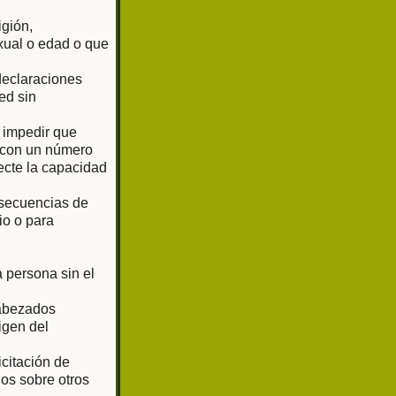
igión,
exual o edad o que
 declaraciones
ed sin
o impedir que
o con un número
ecte la capacidad
 secuencias de
io o para
 persona sin el
cabezados
igen del
citación de
os sobre otros