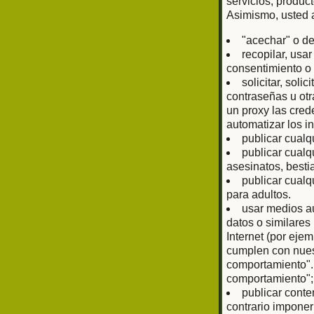
servicios, produc
Asimismo, usted 
"acechar" o de
recopilar, usa
consentimiento o 
solicitar, sol
contraseñas u otr
un proxy las cred
automatizar los i
publicar cualq
publicar cualq
asesinatos, bestia
publicar cualq
para adultos.
usar medios au
datos o similare
Internet (por eje
cumplen con nuest
comportamiento".
comportamiento";
publicar conte
contrario imponer