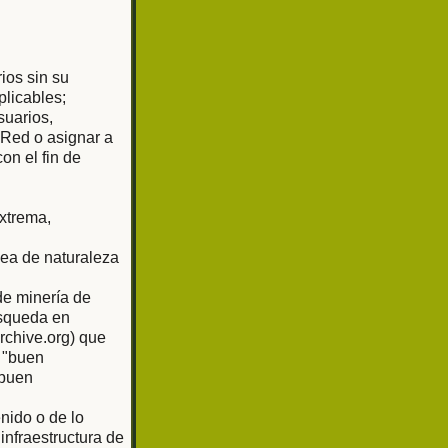
rios sin su
plicables;
suarios,
 Red o asignar a
on el fin de
extrema,
sea de naturaleza
de minería de
úsqueda en
rchive.org) que
 "buen
"buen
nido o de lo
nfraestructura de