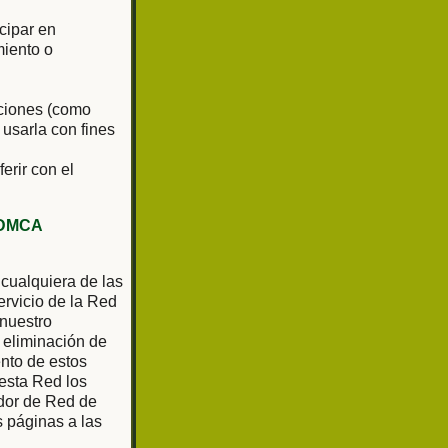
cipar en
miento o
aciones (como
 usarla con fines
ferir con el
DMCA
 cualquiera de las
rvicio de la Red
 nuestro
 eliminación de
ento de estos
 esta Red los
ador de Red de
as páginas a las