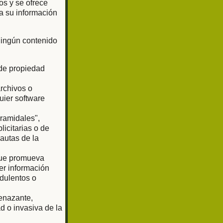
os y se ofrece
a su información
 ningún contenido
 de propiedad
archivos o
uier software
iramidales",
licitarias o de
pautas de la
 que promueva
er información
udulentos o
enazante,
d o invasiva de la