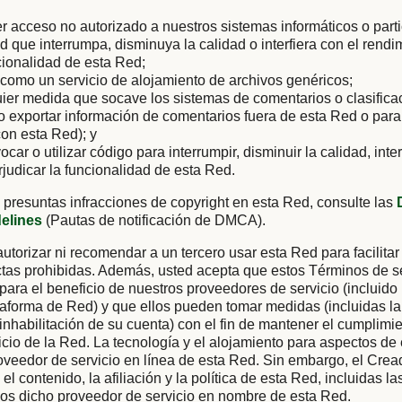
er acceso no autorizado a nuestros sistemas informáticos o parti
ad que interrumpa, disminuya la calidad o interfiera con el rendi
cionalidad de esta Red;
como un servicio de alojamiento de archivos genéricos;
uier medida que socave los sistemas de comentarios o clasific
 o exportar información de comentarios fuera de esta Red o para
on esta Red); y
vocar o utilizar código para interrumpir, disminuir la calidad, inter
rjudicar la funcionalidad de esta Red.
 presuntas infracciones de copyright en esta Red, consulte las
delines
(Pautas de notificación de DMCA).
utorizar ni recomendar a un tercero usar esta Red para facilitar
tas prohibidas. Además, usted acepta que estos Términos de se
 para el beneficio de nuestros proveedores de servicio (incluido
aforma de Red) y que ellos pueden tomar medidas (incluidas la
 inhabilitación de su cuenta) con el fin de mantener el cumplimi
cio de la Red. La tecnología y el alojamiento para aspectos de
oveedor de servicio en línea de esta Red. Sin embargo, el Cre
el contenido, la afiliación y la política de esta Red, incluidas l
ios dicho proveedor de servicio en nombre de esta Red.