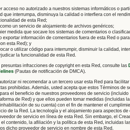
er acceso no autorizado a nuestros sistemas informáticos o parti
ad que interrumpa, disminuya la calidad o interfiera con el rendi
cionalidad de esta Red;
como un servicio de alojamiento de archivos genéricos;
uier medida que socave los sistemas de comentarios o clasific
 o exportar información de comentarios fuera de esta Red o para
on esta Red); y
vocar o utilizar código para interrumpir, disminuir la calidad, inter
rjudicar la funcionalidad de esta Red.
 presuntas infracciones de copyright en esta Red, consulte las
delines
(Pautas de notificación de DMCA).
utorizar ni recomendar a un tercero usar esta Red para facilitar
tas prohibidas. Además, usted acepta que estos Términos de se
 para el beneficio de nuestros proveedores de servicio (incluido
aforma de Red) y que ellos pueden tomar medidas (incluidas la
 inhabilitación de su cuenta) con el fin de mantener el cumplimi
cio de la Red. La tecnología y el alojamiento para aspectos de
oveedor de servicio en línea de esta Red. Sin embargo, el Cre
el contenido, la afiliación y la política de esta Red, incluidas l
ios dicho proveedor de servicio en nombre de esta Red.