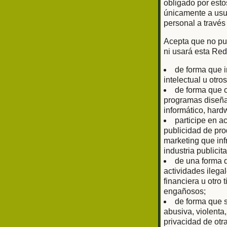
obligado por esto
únicamente a usu
personal a través
Acepta que no pub
ni usará esta Red
de forma que i
intelectual u otr
de forma que c
programas diseñad
informático, har
participe en a
publicidad de prod
marketing que inf
industria publici
de una forma q
actividades ilega
financiera u otro
engañosos;
de forma que s
abusiva, violenta
privacidad de otr