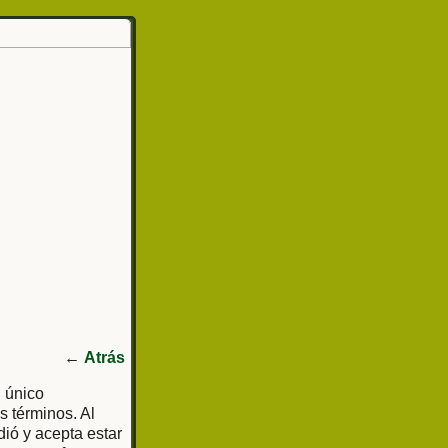
←
Atrás
l único
s términos. Al
dió y acepta estar