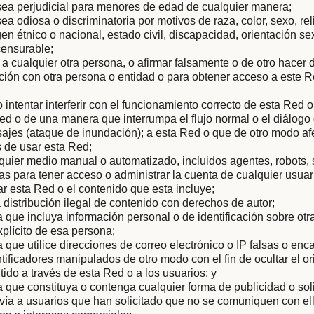
sea perjudicial para menores de edad de cualquier manera;
ea odiosa o discriminatoria por motivos de raza, color, sexo, rel
gen étnico o nacional, estado civil, discapacidad, orientación s
censurable;
 a cualquier otra persona, o afirmar falsamente o de otro hacer
iación con otra persona o entidad o para obtener acceso a este R
 o intentar interferir con el funcionamiento correcto de esta Red 
ed o de una manera que interrumpa el flujo normal o el diálog
ajes (ataque de inundación); a esta Red o que de otro modo af
 de usar esta Red;
quier medio manual o automatizado, incluidos agentes, robots,
 para tener acceso o administrar la cuenta de cualquier usuar
ar esta Red o el contenido que esta incluye;
la distribución ilegal de contenido con derechos de autor;
que incluya información personal o de identificación sobre otra
plícito de esa persona;
que utilice direcciones de correo electrónico o IP falsas o en
ntificadores manipulados de otro modo con el fin de ocultar el or
tido a través de esta Red o a los usuarios; y
que constituya o contenga cualquier forma de publicidad o soli
vía a usuarios que han solicitado que no se comuniquen con ell