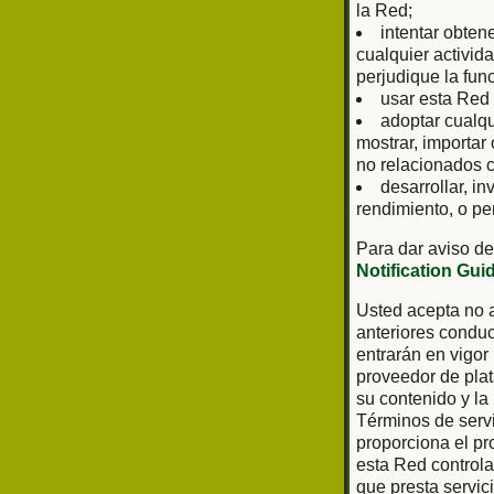
la Red;
intentar obten
cualquier activid
perjudique la fun
usar esta Red 
adoptar cualq
mostrar, importar
no relacionados c
desarrollar, in
rendimiento, o pe
Para dar aviso de
Notification Gui
Usted acepta no a
anteriores conduc
entrarán en vigor
proveedor de plat
su contenido y la
Términos de servi
proporciona el pr
esta Red controla 
que presta servic