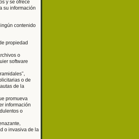
os y se ofrece
a su información
 ningún contenido
 de propiedad
archivos o
uier software
iramidales",
licitarias o de
pautas de la
 que promueva
er información
udulentos o
enazante,
d o invasiva de la