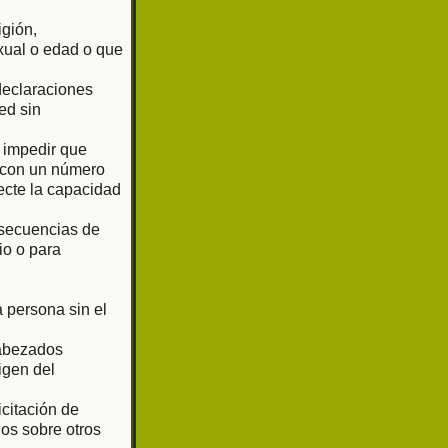
igión,
exual o edad o que
 declaraciones
ed sin
o impedir que
o con un número
ecte la capacidad
 secuencias de
io o para
 persona sin el
cabezados
igen del
citación de
os sobre otros