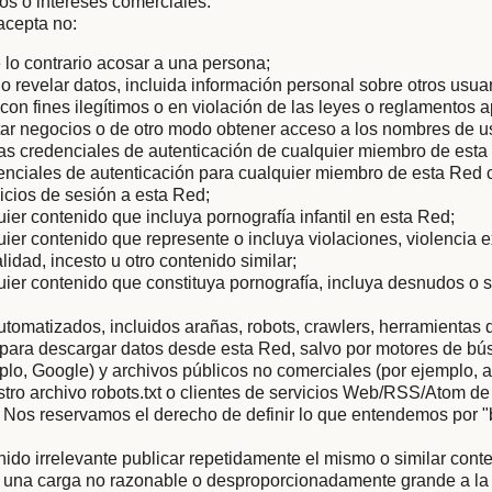
tos o intereses comerciales.
acepta no:
 lo contrario acosar a una persona;
r o revelar datos, incluida información personal sobre otros usua
con fines ilegítimos o en violación de las leyes o reglamentos a
icitar negocios o de otro modo obtener acceso a los nombres de u
as credenciales de autenticación de cualquier miembro de esta
enciales de autenticación para cualquier miembro de esta Red c
nicios de sesión a esta Red;
uier contenido que incluya pornografía infantil en esta Red;
uier contenido que represente o incluya violaciones, violencia 
lidad, incesto u otro contenido similar;
uier contenido que constituya pornografía, incluya desnudos o 
tomatizados, incluidos arañas, robots, crawlers, herramientas 
s para descargar datos desde esta Red, salvo por motores de b
mplo, Google) y archivos públicos no comerciales (por ejemplo, a
ro archivo robots.txt o clientes de servicios Web/RSS/Atom de
 Nos reservamos el derecho de definir lo que entendemos por 
nido irrelevante publicar repetidamente el mismo o similar conte
 una carga no razonable o desproporcionadamente grande a la i