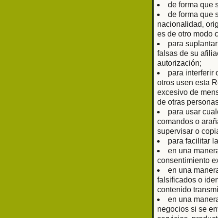
de forma que 
de forma que s
nacionalidad, ori
es de otro modo 
para suplantar
falsas de su afil
autorización;
para interferir
otros usen esta R
excesivo de mens
de otras personas
para usar cual
comandos o arañas
supervisar o copi
para facilitar 
en una manera 
consentimiento ex
en una manera 
falsificados o ide
contenido transmi
en una manera 
negocios si se en