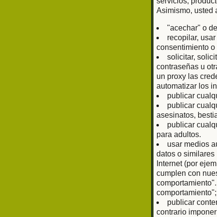
servicios, produc
Asimismo, usted 
"acechar" o de
recopilar, usa
consentimiento o 
solicitar, sol
contraseñas u otr
un proxy las cred
automatizar los i
publicar cualq
publicar cualq
asesinatos, bestia
publicar cualq
para adultos.
usar medios au
datos o similare
Internet (por eje
cumplen con nuest
comportamiento".
comportamiento";
publicar conte
contrario imponer