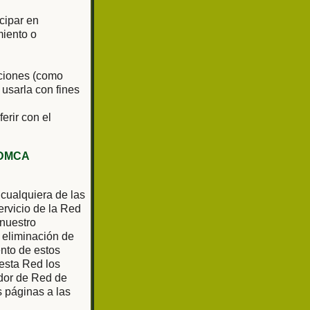
cipar en
miento o
aciones (como
 usarla con fines
ferir con el
DMCA
 cualquiera de las
rvicio de la Red
 nuestro
 eliminación de
ento de estos
 esta Red los
ador de Red de
as páginas a las