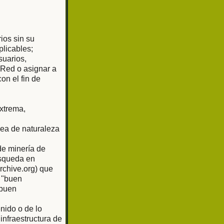
rios sin su
plicables;
suarios,
 Red o asignar a
on el fin de
extrema,
sea de naturaleza
de minería de
úsqueda en
rchive.org) que
 "buen
"buen
nido o de lo
nfraestructura de