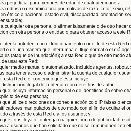
sea perjudicial para menores de edad de cualquier manera;
ea odiosa o discriminatoria por motivos de raza, color, sexo, rel
gen étnico o nacional, estado civil, discapacidad, orientación s
censurable;
 a cualquier otra persona, o afirmar falsamente o de otro hacer
iación con otra persona o entidad o para obtener acceso a este R
 o intentar interferir con el funcionamiento correcto de esta Red 
ed o de una manera que interrumpa el flujo normal o el diálog
ajes (ataque de inundación); a esta Red o que de otro modo af
 de usar esta Red;
quier medio manual o automatizado, incluidos agentes, robots,
 para tener acceso o administrar la cuenta de cualquier usuar
ar esta Red o el contenido que esta incluye;
la distribución ilegal de contenido con derechos de autor;
que incluya información personal o de identificación sobre otra
plícito de esa persona;
que utilice direcciones de correo electrónico o IP falsas o en
ntificadores manipulados de otro modo con el fin de ocultar el or
tido a través de esta Red o a los usuarios; y
que constituya o contenga cualquier forma de publicidad o soli
vía a usuarios que han solicitado que no se comuniquen con ell