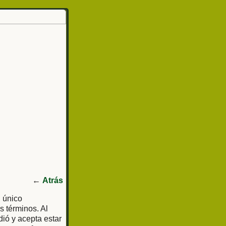
←
Atrás
l único
s términos. Al
dió y acepta estar