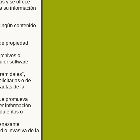
os y se ofrece
a su información
 ningún contenido
 de propiedad
archivos o
uier software
iramidales",
licitarias o de
pautas de la
 que promueva
er información
udulentos o
enazante,
d o invasiva de la