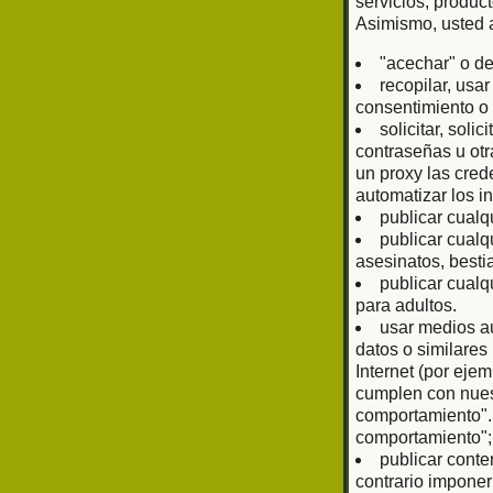
servicios, produc
Asimismo, usted 
"acechar" o de
recopilar, usa
consentimiento o 
solicitar, sol
contraseñas u otr
un proxy las cred
automatizar los i
publicar cualq
publicar cualq
asesinatos, bestia
publicar cualq
para adultos.
usar medios au
datos o similare
Internet (por eje
cumplen con nuest
comportamiento".
comportamiento";
publicar conte
contrario imponer