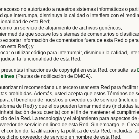
er acceso no autorizado a nuestros sistemas informáticos o parti
ad que interrumpa, disminuya la calidad o interfiera con el rendi
cionalidad de esta Red;
como un servicio de alojamiento de archivos genéricos;
uier medida que socave los sistemas de comentarios o clasific
 o exportar información de comentarios fuera de esta Red o para
on esta Red); y
vocar o utilizar código para interrumpir, disminuir la calidad, inter
rjudicar la funcionalidad de esta Red.
 presuntas infracciones de copyright en esta Red, consulte las
delines
(Pautas de notificación de DMCA).
utorizar ni recomendar a un tercero usar esta Red para facilitar
tas prohibidas. Además, usted acepta que estos Términos de se
 para el beneficio de nuestros proveedores de servicio (incluido
aforma de Red) y que ellos pueden tomar medidas (incluidas la
 inhabilitación de su cuenta) con el fin de mantener el cumplimi
cio de la Red. La tecnología y el alojamiento para aspectos de
oveedor de servicio en línea de esta Red. Sin embargo, el Cre
el contenido, la afiliación y la política de esta Red, incluidas l
ios dicho proveedor de servicio en nombre de esta Red.