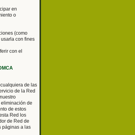
cipar en
miento o
aciones (como
 usarla con fines
ferir con el
DMCA
 cualquiera de las
rvicio de la Red
 nuestro
 eliminación de
ento de estos
 esta Red los
ador de Red de
as páginas a las