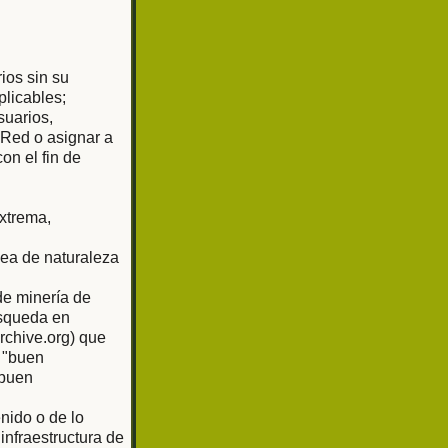
rios sin su
plicables;
suarios,
 Red o asignar a
on el fin de
extrema,
sea de naturaleza
de minería de
úsqueda en
rchive.org) que
 "buen
"buen
nido o de lo
nfraestructura de