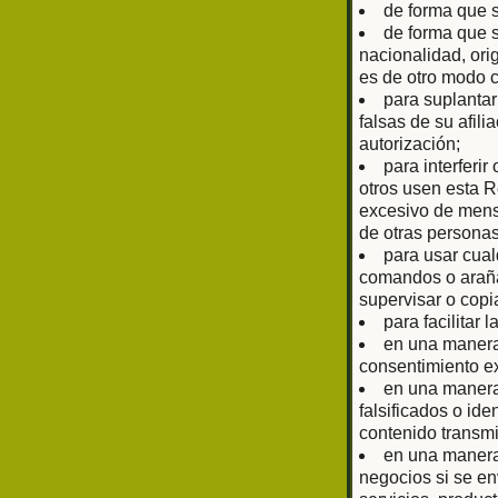
de forma que 
de forma que s
nacionalidad, ori
es de otro modo 
para suplantar
falsas de su afil
autorización;
para interferir
otros usen esta R
excesivo de mens
de otras personas
para usar cual
comandos o arañas
supervisar o copi
para facilitar 
en una manera 
consentimiento ex
en una manera 
falsificados o ide
contenido transmi
en una manera 
negocios si se en