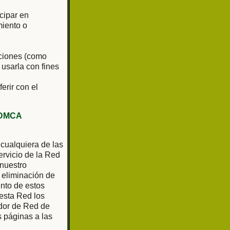
cipar en
miento o
aciones (como
 usarla con fines
ferir con el
DMCA
 cualquiera de las
rvicio de la Red
 nuestro
 eliminación de
ento de estos
 esta Red los
ador de Red de
as páginas a las