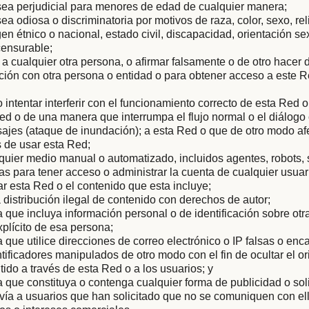
sea perjudicial para menores de edad de cualquier manera;
ea odiosa o discriminatoria por motivos de raza, color, sexo, rel
gen étnico o nacional, estado civil, discapacidad, orientación s
censurable;
 a cualquier otra persona, o afirmar falsamente o de otro hacer
iación con otra persona o entidad o para obtener acceso a este R
 o intentar interferir con el funcionamiento correcto de esta Red 
ed o de una manera que interrumpa el flujo normal o el diálog
ajes (ataque de inundación); a esta Red o que de otro modo af
 de usar esta Red;
quier medio manual o automatizado, incluidos agentes, robots,
 para tener acceso o administrar la cuenta de cualquier usuar
ar esta Red o el contenido que esta incluye;
la distribución ilegal de contenido con derechos de autor;
que incluya información personal o de identificación sobre otra
plícito de esa persona;
que utilice direcciones de correo electrónico o IP falsas o en
ntificadores manipulados de otro modo con el fin de ocultar el or
tido a través de esta Red o a los usuarios; y
que constituya o contenga cualquier forma de publicidad o soli
vía a usuarios que han solicitado que no se comuniquen con ell