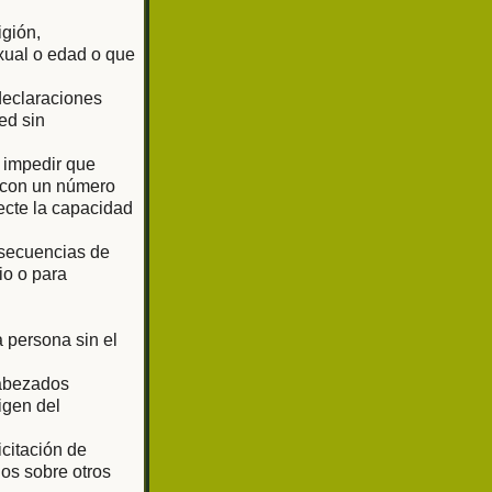
igión,
exual o edad o que
 declaraciones
ed sin
o impedir que
o con un número
ecte la capacidad
 secuencias de
io o para
 persona sin el
cabezados
igen del
citación de
os sobre otros