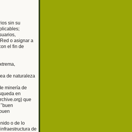
rios sin su
plicables;
suarios,
 Red o asignar a
on el fin de
extrema,
sea de naturaleza
de minería de
úsqueda en
rchive.org) que
 "buen
"buen
nido o de lo
nfraestructura de