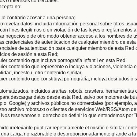
tos o intereses comerciales.
acepta no:
 lo contrario acosar a una persona;
r o revelar datos, incluida información personal sobre otros usua
con fines ilegítimos o en violación de las leyes o reglamentos a
icitar negocios o de otro modo obtener acceso a los nombres de u
as credenciales de autenticación de cualquier miembro de esta
enciales de autenticación para cualquier miembro de esta Red c
nicios de sesión a esta Red;
uier contenido que incluya pornografía infantil en esta Red;
uier contenido que represente o incluya violaciones, violencia 
lidad, incesto u otro contenido similar;
uier contenido que constituya pornografía, incluya desnudos o 
tomatizados, incluidos arañas, robots, crawlers, herramientas 
s para descargar datos desde esta Red, salvo por motores de b
mplo, Google) y archivos públicos no comerciales (por ejemplo, a
ro archivo robots.txt o clientes de servicios Web/RSS/Atom de
 Nos reservamos el derecho de definir lo que entendemos por 
nido irrelevante publicar repetidamente el mismo o similar conte
 una carga no razonable o desproporcionadamente grande a la i