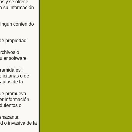
os y se ofrece
a su información
 ningún contenido
 de propiedad
archivos o
uier software
iramidales",
licitarias o de
pautas de la
 que promueva
er información
udulentos o
enazante,
d o invasiva de la