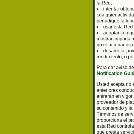
la Red;
intentar obten
cualquier activid
perjudique la fun
usar esta Red 
adoptar cualq
mostrar, importar
no relacionados c
desarrollar, in
rendimiento, o pe
Para dar aviso de
Notification Gui
Usted acepta no a
anteriores conduc
entrarán en vigor
proveedor de plat
su contenido y la
Términos de servi
proporciona el pr
esta Red controla 
que presta servic