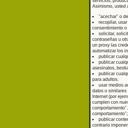
servicios, produc
Asimismo, usted 
"acechar" o de
recopilar, usa
consentimiento o 
solicitar, sol
contraseñas u otr
un proxy las cred
automatizar los i
publicar cualq
publicar cualq
asesinatos, bestia
publicar cualq
para adultos.
usar medios au
datos o similare
Internet (por eje
cumplen con nuest
comportamiento".
comportamiento";
publicar conte
contrario imponer