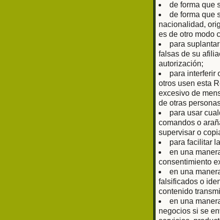
de forma que 
de forma que s
nacionalidad, ori
es de otro modo 
para suplantar
falsas de su afil
autorización;
para interferir
otros usen esta R
excesivo de mens
de otras personas
para usar cual
comandos o arañas
supervisar o copi
para facilitar 
en una manera 
consentimiento ex
en una manera 
falsificados o ide
contenido transmi
en una manera 
negocios si se en