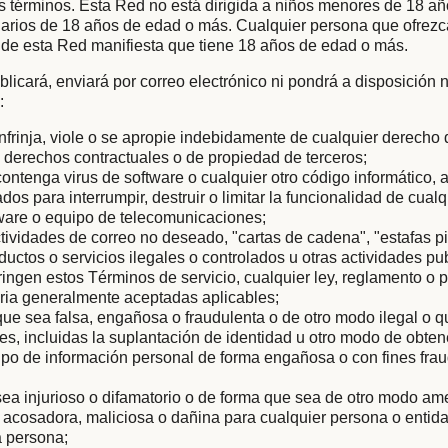
s términos. Esta Red no está dirigida a niños menores de 18 añ
arios de 18 años de edad o más. Cualquier persona que ofrezc
 de esta Red manifiesta que tiene 18 años de edad o más.
licará, enviará por correo electrónico ni pondrá a disposición
:
nfrinja, viole o se apropie indebidamente de cualquier derecho
os derechos contractuales o de propiedad de terceros;
ontenga virus de software o cualquier otro código informático, 
os para interrumpir, destruir o limitar la funcionalidad de cualq
dware o equipo de telecomunicaciones;
ctividades de correo no deseado, "cartas de cadena", "estafas p
uctos o servicios ilegales o controlados u otras actividades pub
ringen estos Términos de servicio, cualquier ley, reglamento o 
taria generalmente aceptadas aplicables;
ue sea falsa, engañosa o fraudulenta o de otro modo ilegal o
les, incluidas la suplantación de identidad u otro modo de obten
 tipo de información personal de forma engañosa o con fines fra
ea injurioso o difamatorio o de forma que sea de otro modo am
, acosadora, maliciosa o dañina para cualquier persona o entida
a persona;