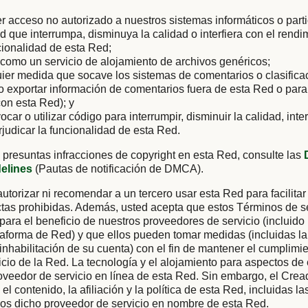
er acceso no autorizado a nuestros sistemas informáticos o parti
ad que interrumpa, disminuya la calidad o interfiera con el rendi
cionalidad de esta Red;
como un servicio de alojamiento de archivos genéricos;
uier medida que socave los sistemas de comentarios o clasific
 o exportar información de comentarios fuera de esta Red o para
on esta Red); y
vocar o utilizar código para interrumpir, disminuir la calidad, inter
rjudicar la funcionalidad de esta Red.
 presuntas infracciones de copyright en esta Red, consulte las
delines
(Pautas de notificación de DMCA).
utorizar ni recomendar a un tercero usar esta Red para facilitar
tas prohibidas. Además, usted acepta que estos Términos de se
 para el beneficio de nuestros proveedores de servicio (incluido
aforma de Red) y que ellos pueden tomar medidas (incluidas la
 inhabilitación de su cuenta) con el fin de mantener el cumplimi
cio de la Red. La tecnología y el alojamiento para aspectos de
oveedor de servicio en línea de esta Red. Sin embargo, el Cre
el contenido, la afiliación y la política de esta Red, incluidas l
ios dicho proveedor de servicio en nombre de esta Red.