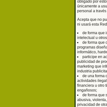
obligado por esto
únicamente a usu
personal a través
Acepta que no pub
ni usará esta Red
de forma que i
intelectual u otr
de forma que c
programas diseñad
informático, har
participe en a
publicidad de prod
marketing que inf
industria publici
de una forma q
actividades ilega
financiera u otro
engañosos;
de forma que s
abusiva, violenta
privacidad de otr