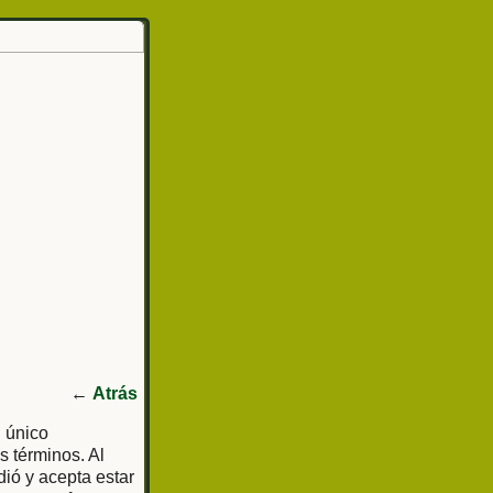
←
Atrás
l único
s términos. Al
dió y acepta estar