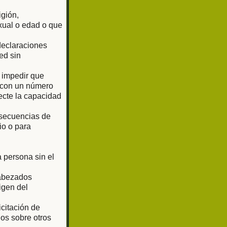
igión,
exual o edad o que
 declaraciones
ed sin
o impedir que
o con un número
ecte la capacidad
 secuencias de
io o para
 persona sin el
cabezados
igen del
citación de
os sobre otros