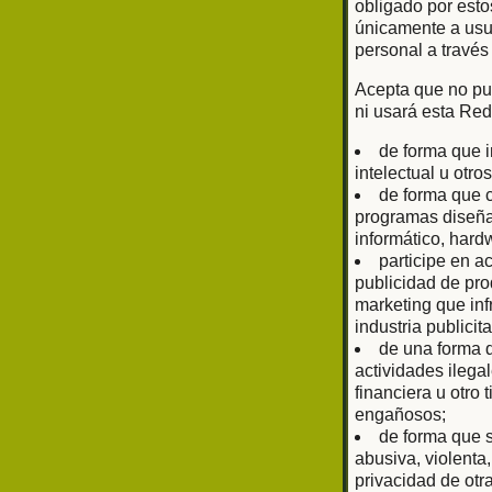
obligado por esto
únicamente a usu
personal a través
Acepta que no pub
ni usará esta Red
de forma que i
intelectual u otr
de forma que c
programas diseñad
informático, har
participe en a
publicidad de prod
marketing que inf
industria publici
de una forma q
actividades ilega
financiera u otro
engañosos;
de forma que s
abusiva, violenta
privacidad de otr