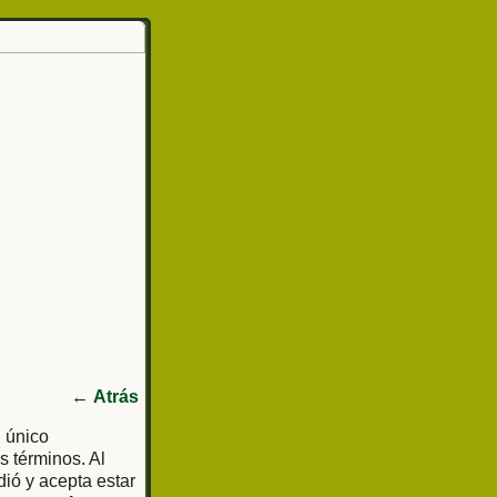
←
Atrás
l único
s términos. Al
dió y acepta estar