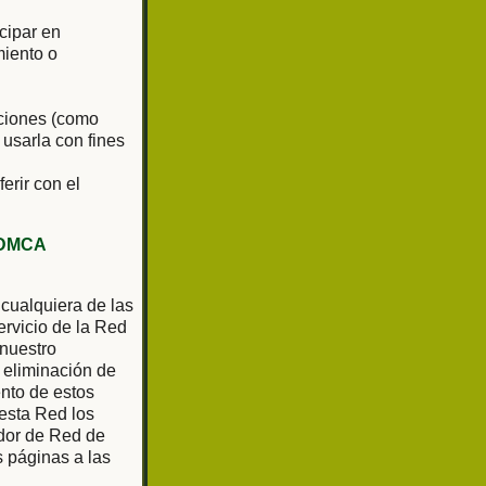
cipar en
miento o
aciones (como
 usarla con fines
ferir con el
DMCA
 cualquiera de las
rvicio de la Red
 nuestro
 eliminación de
ento de estos
 esta Red los
ador de Red de
as páginas a las