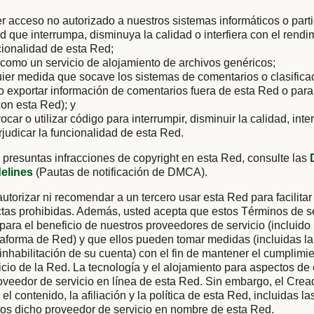
er acceso no autorizado a nuestros sistemas informáticos o parti
ad que interrumpa, disminuya la calidad o interfiera con el rendi
cionalidad de esta Red;
como un servicio de alojamiento de archivos genéricos;
uier medida que socave los sistemas de comentarios o clasific
 o exportar información de comentarios fuera de esta Red o para
on esta Red); y
vocar o utilizar código para interrumpir, disminuir la calidad, inter
rjudicar la funcionalidad de esta Red.
 presuntas infracciones de copyright en esta Red, consulte las
delines
(Pautas de notificación de DMCA).
utorizar ni recomendar a un tercero usar esta Red para facilitar
tas prohibidas. Además, usted acepta que estos Términos de se
 para el beneficio de nuestros proveedores de servicio (incluido
aforma de Red) y que ellos pueden tomar medidas (incluidas la
 inhabilitación de su cuenta) con el fin de mantener el cumplimi
cio de la Red. La tecnología y el alojamiento para aspectos de
oveedor de servicio en línea de esta Red. Sin embargo, el Cre
el contenido, la afiliación y la política de esta Red, incluidas l
ios dicho proveedor de servicio en nombre de esta Red.