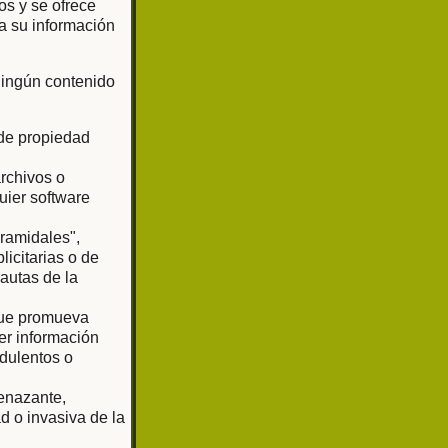
os y se ofrece
a su información
 ningún contenido
 de propiedad
archivos o
uier software
iramidales",
licitarias o de
pautas de la
 que promueva
er información
udulentos o
enazante,
d o invasiva de la