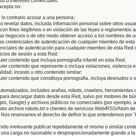
tos o intereses comerciales.
acepta no:
 lo contrario acosar a una persona;
r o revelar datos, incluida información personal sobre otros usua
con fines ilegítimos o en violación de las leyes o reglamentos a
icitar negocios o de otro modo obtener acceso a los nombres de u
as credenciales de autenticación de cualquier miembro de esta
enciales de autenticación para cualquier miembro de esta Red c
nicios de sesión a esta Red;
uier contenido que incluya pornografía infantil en esta Red;
uier contenido que represente o incluya violaciones, violencia 
lidad, incesto u otro contenido similar;
uier contenido que constituya pornografía, incluya desnudos o 
tomatizados, incluidos arañas, robots, crawlers, herramientas 
s para descargar datos desde esta Red, salvo por motores de b
mplo, Google) y archivos públicos no comerciales (por ejemplo, a
ro archivo robots.txt o clientes de servicios Web/RSS/Atom de
 Nos reservamos el derecho de definir lo que entendemos por 
nido irrelevante publicar repetidamente el mismo o similar conte
 una carga no razonable o desproporcionadamente grande a la i