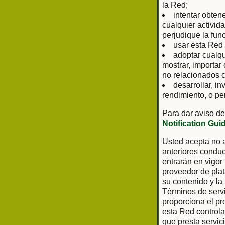
la Red;
intentar obten
cualquier activid
perjudique la fun
usar esta Red 
adoptar cualq
mostrar, importar
no relacionados c
desarrollar, in
rendimiento, o pe
Para dar aviso de
Notification Gui
Usted acepta no a
anteriores conduc
entrarán en vigor
proveedor de plat
su contenido y la
Términos de servi
proporciona el pr
esta Red controla 
que presta servic