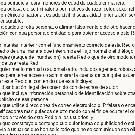
sea perjudicial para menores de edad de cualquier manera;
ea odiosa o discriminatoria por motivos de raza, color, sexo, rel
gen étnico o nacional, estado civil, discapacidad, orientación s
censurable;
 a cualquier otra persona, o afirmar falsamente o de otro hacer
iación con otra persona o entidad o para obtener acceso a este R
 o intentar interferir con el funcionamiento correcto de esta Red 
ed o de una manera que interrumpa el flujo normal o el diálog
ajes (ataque de inundación); a esta Red o que de otro modo af
 de usar esta Red;
quier medio manual o automatizado, incluidos agentes, robots,
 para tener acceso o administrar la cuenta de cualquier usuar
ar esta Red o el contenido que esta incluye;
la distribución ilegal de contenido con derechos de autor;
que incluya información personal o de identificación sobre otra
plícito de esa persona;
que utilice direcciones de correo electrónico o IP falsas o en
ntificadores manipulados de otro modo con el fin de ocultar el or
tido a través de esta Red o a los usuarios; y
que constituya o contenga cualquier forma de publicidad o soli
vía a usuarios que han solicitado que no se comuniquen con ell