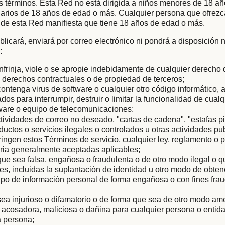
s términos. Esta Red no está dirigida a niños menores de 18 añ
arios de 18 años de edad o más. Cualquier persona que ofrezc
 de esta Red manifiesta que tiene 18 años de edad o más.
licará, enviará por correo electrónico ni pondrá a disposición
:
nfrinja, viole o se apropie indebidamente de cualquier derecho
os derechos contractuales o de propiedad de terceros;
ontenga virus de software o cualquier otro código informático, 
os para interrumpir, destruir o limitar la funcionalidad de cualq
dware o equipo de telecomunicaciones;
ctividades de correo no deseado, "cartas de cadena", "estafas p
uctos o servicios ilegales o controlados u otras actividades pub
ringen estos Términos de servicio, cualquier ley, reglamento o 
taria generalmente aceptadas aplicables;
ue sea falsa, engañosa o fraudulenta o de otro modo ilegal o
les, incluidas la suplantación de identidad u otro modo de obten
 tipo de información personal de forma engañosa o con fines fra
ea injurioso o difamatorio o de forma que sea de otro modo am
, acosadora, maliciosa o dañina para cualquier persona o entida
a persona;