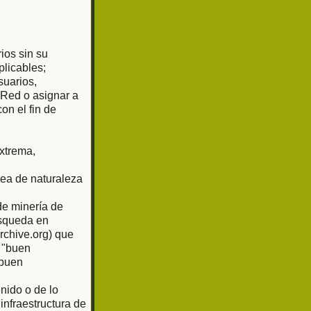
rios sin su
plicables;
suarios,
 Red o asignar a
on el fin de
extrema,
sea de naturaleza
de minería de
úsqueda en
rchive.org) que
 "buen
"buen
nido o de lo
nfraestructura de