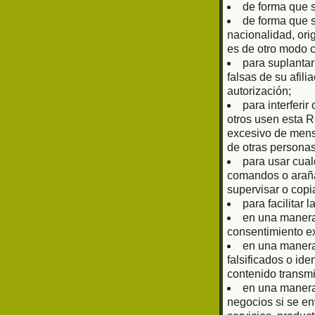
de forma que 
de forma que s
nacionalidad, ori
es de otro modo 
para suplantar
falsas de su afil
autorización;
para interferir
otros usen esta R
excesivo de mens
de otras personas
para usar cual
comandos o arañas
supervisar o copi
para facilitar 
en una manera 
consentimiento ex
en una manera 
falsificados o ide
contenido transmi
en una manera 
negocios si se en