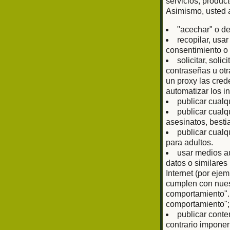
servicios, produc
Asimismo, usted 
"acechar" o de
recopilar, usa
consentimiento o 
solicitar, sol
contraseñas u otr
un proxy las cred
automatizar los i
publicar cualq
publicar cualq
asesinatos, bestia
publicar cualq
para adultos.
usar medios au
datos o similare
Internet (por eje
cumplen con nuest
comportamiento".
comportamiento";
publicar conte
contrario imponer