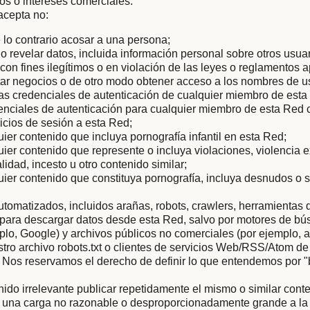
tos o intereses comerciales.
acepta no:
 lo contrario acosar a una persona;
r o revelar datos, incluida información personal sobre otros usua
con fines ilegítimos o en violación de las leyes o reglamentos a
icitar negocios o de otro modo obtener acceso a los nombres de u
as credenciales de autenticación de cualquier miembro de esta
enciales de autenticación para cualquier miembro de esta Red c
nicios de sesión a esta Red;
uier contenido que incluya pornografía infantil en esta Red;
uier contenido que represente o incluya violaciones, violencia 
lidad, incesto u otro contenido similar;
uier contenido que constituya pornografía, incluya desnudos o 
tomatizados, incluidos arañas, robots, crawlers, herramientas 
s para descargar datos desde esta Red, salvo por motores de b
mplo, Google) y archivos públicos no comerciales (por ejemplo, a
ro archivo robots.txt o clientes de servicios Web/RSS/Atom de
 Nos reservamos el derecho de definir lo que entendemos por 
nido irrelevante publicar repetidamente el mismo o similar conte
 una carga no razonable o desproporcionadamente grande a la i