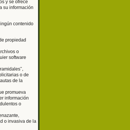
os y se ofrece
a su información
 ningún contenido
 de propiedad
archivos o
uier software
iramidales",
licitarias o de
pautas de la
 que promueva
er información
udulentos o
enazante,
d o invasiva de la