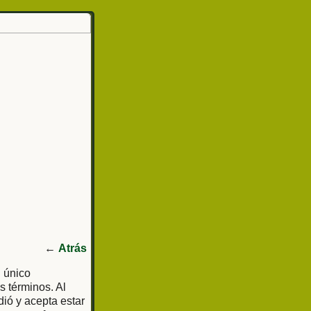
←
Atrás
l único
s términos. Al
dió y acepta estar