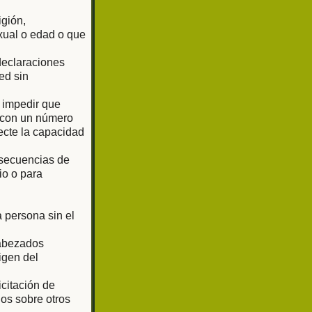
igión,
exual o edad o que
 declaraciones
ed sin
o impedir que
o con un número
ecte la capacidad
 secuencias de
io o para
 persona sin el
cabezados
igen del
citación de
os sobre otros