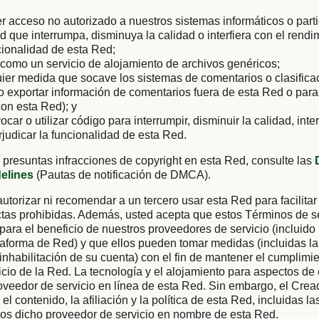
er acceso no autorizado a nuestros sistemas informáticos o parti
ad que interrumpa, disminuya la calidad o interfiera con el rendi
cionalidad de esta Red;
como un servicio de alojamiento de archivos genéricos;
uier medida que socave los sistemas de comentarios o clasific
 o exportar información de comentarios fuera de esta Red o para
on esta Red); y
vocar o utilizar código para interrumpir, disminuir la calidad, inter
rjudicar la funcionalidad de esta Red.
 presuntas infracciones de copyright en esta Red, consulte las
delines
(Pautas de notificación de DMCA).
utorizar ni recomendar a un tercero usar esta Red para facilitar
tas prohibidas. Además, usted acepta que estos Términos de se
 para el beneficio de nuestros proveedores de servicio (incluido
aforma de Red) y que ellos pueden tomar medidas (incluidas la
 inhabilitación de su cuenta) con el fin de mantener el cumplimi
cio de la Red. La tecnología y el alojamiento para aspectos de
oveedor de servicio en línea de esta Red. Sin embargo, el Cre
el contenido, la afiliación y la política de esta Red, incluidas l
ios dicho proveedor de servicio en nombre de esta Red.