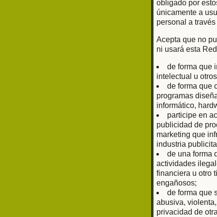
obligado por esto
únicamente a usu
personal a través
Acepta que no pub
ni usará esta Red
de forma que i
intelectual u otr
de forma que c
programas diseñad
informático, har
participe en a
publicidad de prod
marketing que inf
industria publici
de una forma q
actividades ilega
financiera u otro
engañosos;
de forma que s
abusiva, violenta
privacidad de otr