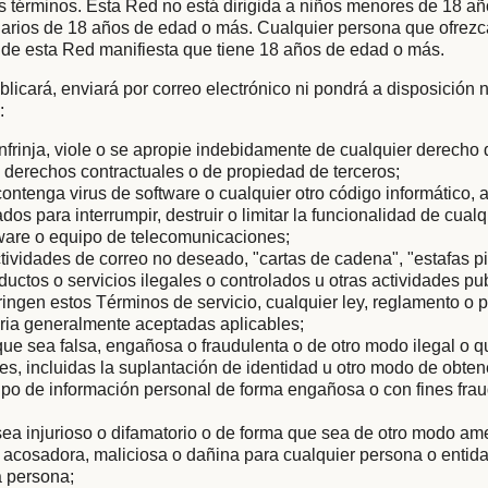
s términos. Esta Red no está dirigida a niños menores de 18 añ
arios de 18 años de edad o más. Cualquier persona que ofrezc
 de esta Red manifiesta que tiene 18 años de edad o más.
licará, enviará por correo electrónico ni pondrá a disposición
:
nfrinja, viole o se apropie indebidamente de cualquier derecho
os derechos contractuales o de propiedad de terceros;
ontenga virus de software o cualquier otro código informático, 
os para interrumpir, destruir o limitar la funcionalidad de cualq
dware o equipo de telecomunicaciones;
ctividades de correo no deseado, "cartas de cadena", "estafas p
uctos o servicios ilegales o controlados u otras actividades pub
ringen estos Términos de servicio, cualquier ley, reglamento o 
taria generalmente aceptadas aplicables;
ue sea falsa, engañosa o fraudulenta o de otro modo ilegal o
les, incluidas la suplantación de identidad u otro modo de obten
 tipo de información personal de forma engañosa o con fines fra
ea injurioso o difamatorio o de forma que sea de otro modo am
, acosadora, maliciosa o dañina para cualquier persona o entida
a persona;