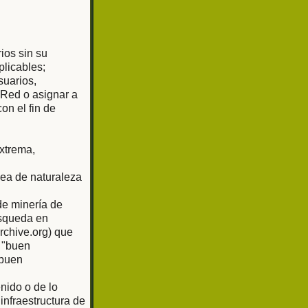
rios sin su
plicables;
suarios,
 Red o asignar a
on el fin de
extrema,
sea de naturaleza
de minería de
úsqueda en
rchive.org) que
 "buen
"buen
nido o de lo
nfraestructura de