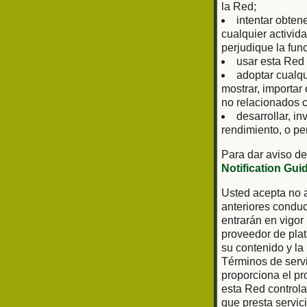
la Red;
intentar obten
cualquier activid
perjudique la fun
usar esta Red 
adoptar cualq
mostrar, importar
no relacionados c
desarrollar, in
rendimiento, o pe
Para dar aviso de
Notification Gui
Usted acepta no a
anteriores conduc
entrarán en vigor
proveedor de plat
su contenido y la
Términos de servi
proporciona el pr
esta Red controla 
que presta servic