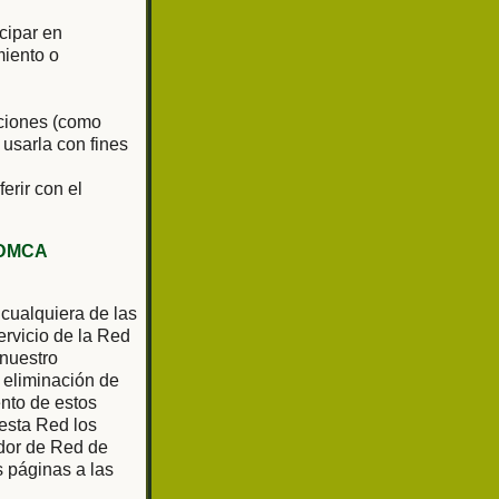
cipar en
miento o
aciones (como
 usarla con fines
ferir con el
DMCA
 cualquiera de las
rvicio de la Red
 nuestro
 eliminación de
ento de estos
 esta Red los
ador de Red de
as páginas a las