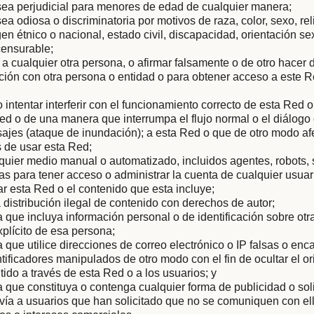
sea perjudicial para menores de edad de cualquier manera;
ea odiosa o discriminatoria por motivos de raza, color, sexo, rel
gen étnico o nacional, estado civil, discapacidad, orientación s
censurable;
 a cualquier otra persona, o afirmar falsamente o de otro hacer
iación con otra persona o entidad o para obtener acceso a este R
 o intentar interferir con el funcionamiento correcto de esta Red 
ed o de una manera que interrumpa el flujo normal o el diálog
ajes (ataque de inundación); a esta Red o que de otro modo af
 de usar esta Red;
quier medio manual o automatizado, incluidos agentes, robots,
 para tener acceso o administrar la cuenta de cualquier usuar
ar esta Red o el contenido que esta incluye;
la distribución ilegal de contenido con derechos de autor;
que incluya información personal o de identificación sobre otra
plícito de esa persona;
que utilice direcciones de correo electrónico o IP falsas o en
ntificadores manipulados de otro modo con el fin de ocultar el or
tido a través de esta Red o a los usuarios; y
que constituya o contenga cualquier forma de publicidad o soli
vía a usuarios que han solicitado que no se comuniquen con ell