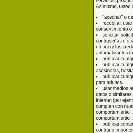
servicios, produc
Asimismo, usted 
"acechar" o de
recopilar, usa
consentimiento o 
solicitar, sol
contraseñas u otr
un proxy las cred
automatizar los i
publicar cualq
publicar cualq
asesinatos, bestia
publicar cualq
para adultos.
usar medios au
datos o similare
Internet (por eje
cumplen con nuest
comportamiento".
comportamiento";
publicar conte
contrario imponer