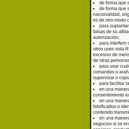
de forma que 
de forma que s
nacionalidad, ori
es de otro modo 
para suplantar
falsas de su afil
autorización;
para interferir
otros usen esta R
excesivo de mens
de otras personas
para usar cual
comandos o arañas
supervisar o copi
para facilitar 
en una manera 
consentimiento ex
en una manera 
falsificados o ide
contenido transmi
en una manera 
negocios si se en