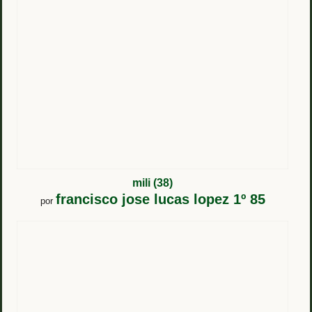
mili (38)
francisco jose lucas lopez 1º 85
por