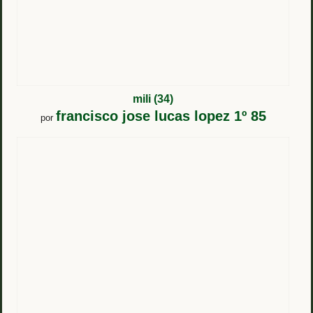
mili (34)
francisco jose lucas lopez 1º 85
por