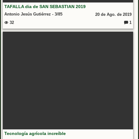
TAFALLA dia de SAN SEBASTIAN 2019
Antonio Jesús Gutiérrez - 3/85
20 de Ago. de 2019
32
1
Coment
Tecnología agrícola increíble