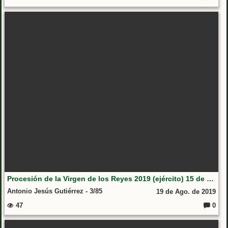
Coment
Procesión de la Virgen de los Reyes 2019 (ejército) 15 de agosto
Antonio Jesús Gutiérrez - 3/85
19 de Ago. de 2019
47
0
Coment