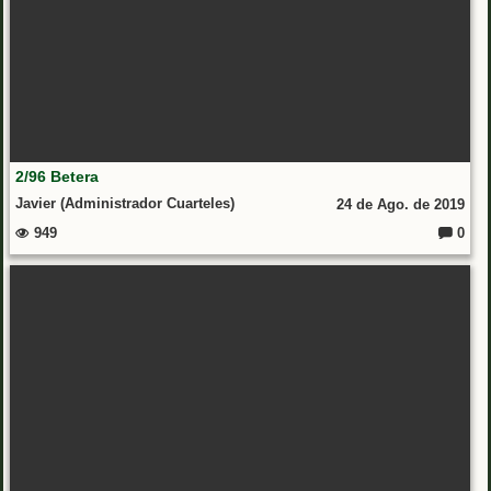
2/96 Betera
Javier (Administrador Cuarteles)
24 de Ago. de 2019
949
0
Coment