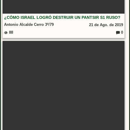
¿CÓMO ISRAEL LOGRÓ DESTRUIR UN PANTSIR S1 RUSO?
Antonio Alcalde Cerro 3º/79
21 de Ago. de 2019
88
0
Coment