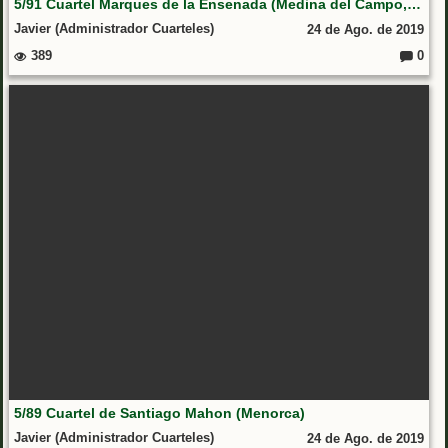
5/91 Cuartel Marques de la Ensenada (Medina del Campo, Valladolid)
Javier (Administrador Cuarteles)
24 de Ago. de 2019
389
0
Coment
5/89 Cuartel de Santiago Mahon (Menorca)
Javier (Administrador Cuarteles)
24 de Ago. de 2019