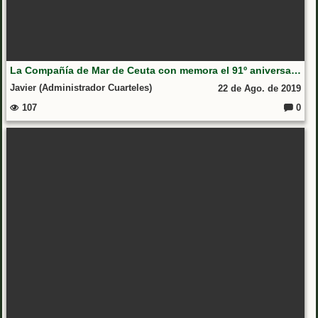
La Compañía de Mar de Ceuta con memora el 91º aniversario de la Medalla Naval
Javier (Administrador Cuarteles)
22 de Ago. de 2019
107
0
Coment