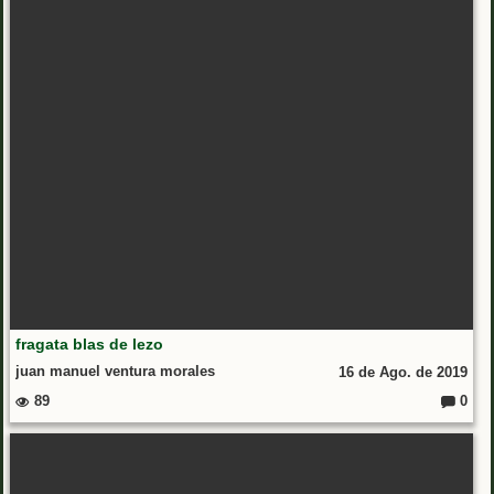
fragata blas de lezo
juan manuel ventura morales
16 de Ago. de 2019
89
0
Coment