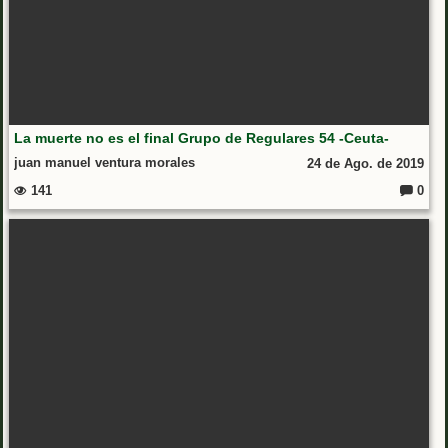
La muerte no es el final Grupo de Regulares 54 -Ceuta-
juan manuel ventura morales
24 de Ago. de 2019
141
0
Coment