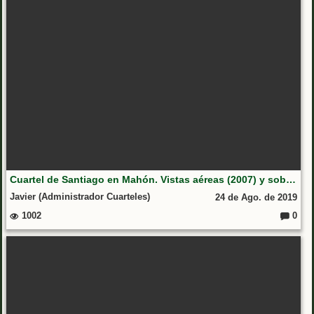
Cuartel de Santiago en Mahón. Vistas aéreas (2007) y sobre el terreno (2011)
Javier (Administrador Cuarteles)
24 de Ago. de 2019
1002
0
Coment