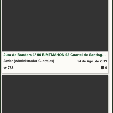
Jura de Bandera 1º 90 BIMTMAHON 92 Cuartel de Santiago Mahon (Menorca)
Javier (Administrador Cuarteles)
24 de Ago. de 2019
782
0
Coment