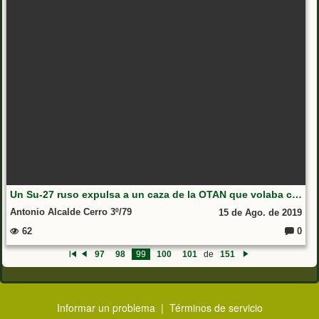
Un Su-27 ruso expulsa a un caza de la OTAN que volaba cerca de un avión gubernamental de Rusia
Antonio Alcalde Cerro 3º/79
15 de Ago. de 2019
62
0
Coment
97
98
99
100
101
de
151
Primero
Anterior
Siguiente
Informar un problema
|
Términos de servicio