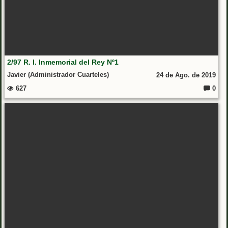
2/97 R. I. Inmemorial del Rey Nº1
Javier (Administrador Cuarteles)
24 de Ago. de 2019
627
0
Coment