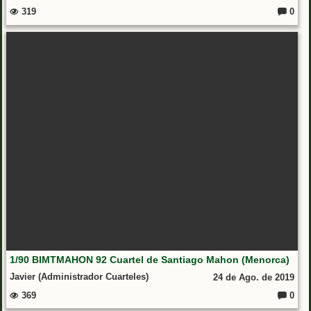
319
0
Coment
1/90 BIMTMAHON 92 Cuartel de Santiago Mahon (Menorca)
Javier (Administrador Cuarteles)
24 de Ago. de 2019
369
0
Coment