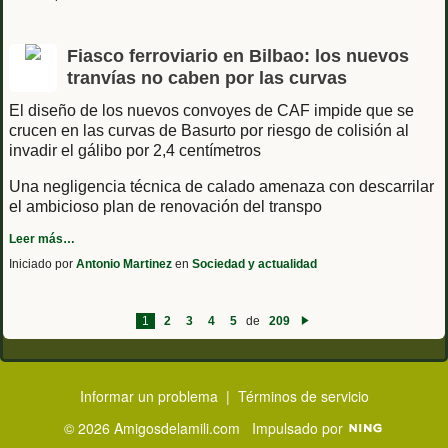
Fiasco ferroviario en Bilbao: los nuevos
tranvías no caben por las curvas
El diseño de los nuevos convoyes de CAF impide que se
crucen en las curvas de Basurto por riesgo de colisión al
invadir el gálibo por 2,4 centímetros
Una negligencia técnica de calado amenaza con descarrilar
el ambicioso plan de renovación del transpo
Leer más…
Iniciado por
Antonio Martinez
en
Sociedad y actualidad
1
2
3
4
5
de
209
Siguiente
Informar un problema
|
Términos de servicio
© 2026 Amigosdelamili.com
Impulsado por