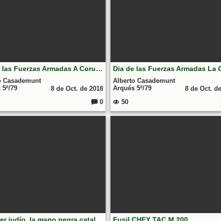
Dia de las Fuerzas Armadas A Coruña 2017
o Casademunt
Alberto Casademunt
 5º/79
Arqués 5º/79
8 de Oct. de 2018
8 de Oct. d
0
50
Comentarios:
el poder judío, la mano negra catalana
Fusil CHEY TAC M 200