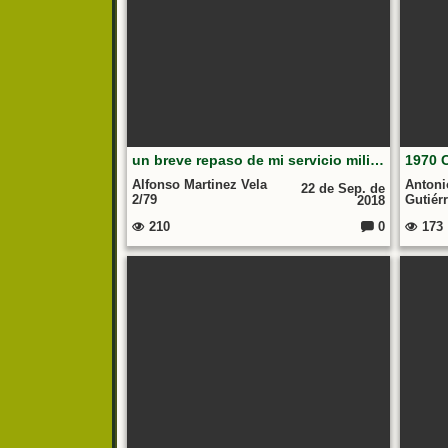
un breve repaso de mi servicio militar
1970 C
Alfonso Martinez Vela
Antoni
22 de Sep. de
2/79
Gutiérr
2018
210
0
173
Comentarios: