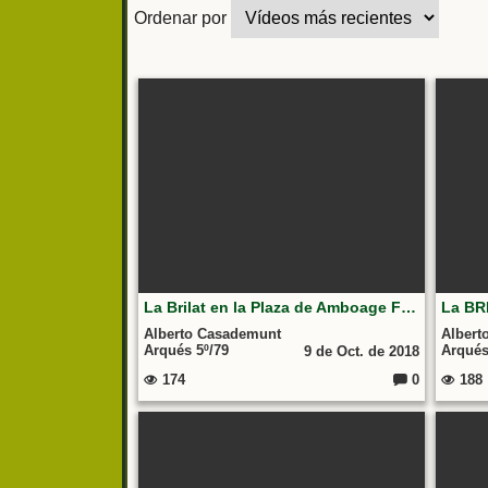
Ordenar por
La Brilat en la Plaza de Amboage Ferrol 2017
Alberto Casademunt
Albert
Arqués 5º/79
Arqués
9 de Oct. de 2018
174
0
188
Comentarios: