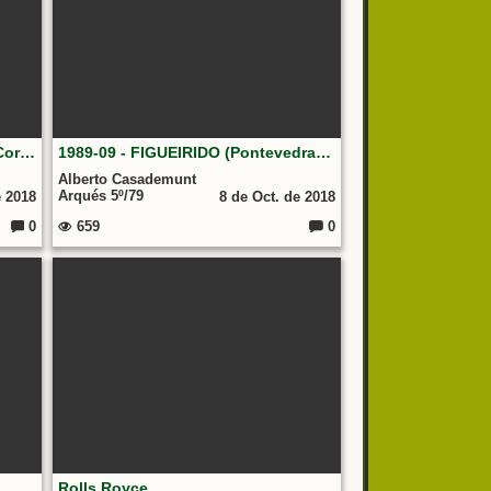
Dia de las Fuerzas Armadas La Coruña Mayo 2018
1989-09 - FIGUEIRIDO (Pontevedra). JURA BANDERA DE BERTO.
Alberto Casademunt
Arqués 5º/79
e 2018
8 de Oct. de 2018
0
659
0
Comentarios:
Comentarios:
Rolls Royce