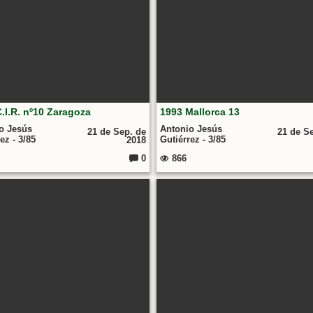
.I.R. nº10 Zaragoza
1993 Mallorca 13
o Jesús
Antonio Jesús
21 de Sep. de
21 de S
ez - 3/85
Gutiérrez - 3/85
2018
0
866
Comentarios: