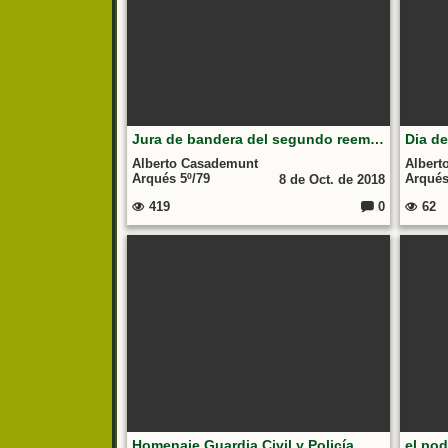
Jura de bandera del segundo reemplazo del 1993, Brilat Figueirido Pontevedra
Alberto Casademunt
Albert
Arqués 5º/79
Arqués
8 de Oct. de 2018
419
0
62
Comentarios:
Homenaje Guardia Civil y Policía