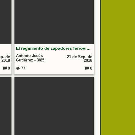
El regimiento de zapadores ferroviarios (1982) Una escuela de hombres
Antonio Jesús
ep. de
21 de Sep. de
Gutiérrez - 3/85
2018
2018
0
77
0
Comentarios:
Comentarios: