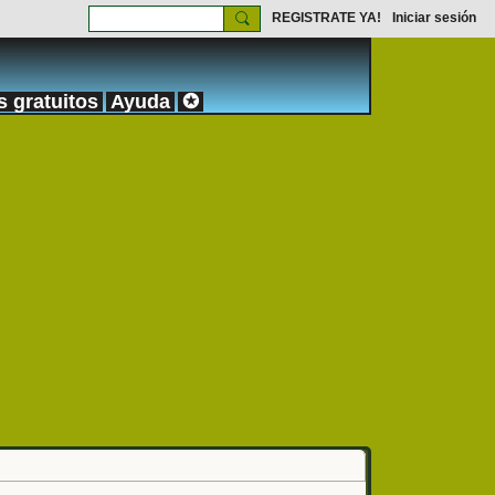
REGISTRATE YA!
Iniciar sesión
s gratuitos
Ayuda
✪