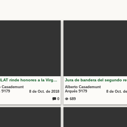
La BRILAT rinde honores a la Virgen Peregrina Pontevedra 2013
o Casademunt
Alberto Casademunt
 5º/79
Arqués 5º/79
8 de Oct. de 2018
8 de Oct. d
0
689
Comentarios: