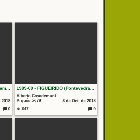
Jura de bandera del segundo reemplazo del 1993, Brilat Figueirido Pontevedra
1989-09 - FIGUEIRIDO (Pontevedra). JURA BANDERA DE BERTO.
Alberto Casademunt
Arqués 5º/79
e 2018
8 de Oct. de 2018
0
647
0
Comentarios:
Comentarios: