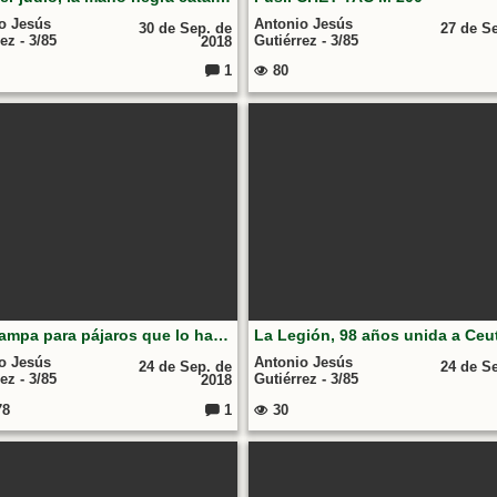
o Jesús
Antonio Jesús
30 de Sep. de
27 de S
ez - 3/85
Gutiérrez - 3/85
2018
1
80
Comentarios:
Una trampa para pájaros que lo hace fácil usando una botella de agua
La Legión, 98 años unida a Ceu
o Jesús
Antonio Jesús
24 de Sep. de
24 de S
ez - 3/85
Gutiérrez - 3/85
2018
78
1
30
Comentarios: