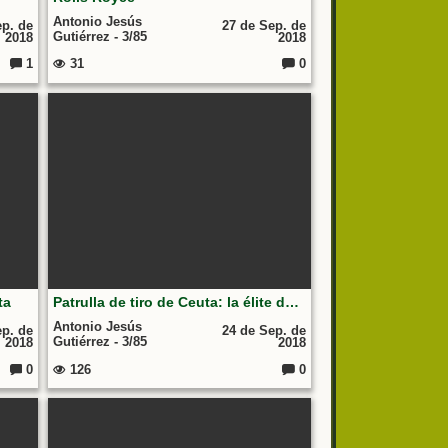
Antonio Jesús
ep. de
27 de Sep. de
Gutiérrez - 3/85
2018
2018
1
31
0
Comentarios:
Comentarios:
ta
Patrulla de tiro de Ceuta: la élite del Tercio Duque de Alba | Deporte militar
Antonio Jesús
ep. de
24 de Sep. de
Gutiérrez - 3/85
2018
2018
0
126
0
Comentarios:
Comentarios: