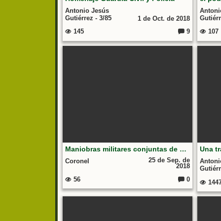
Antonio Jesús
Antoni
Gutiérrez - 3/85
Gutiérr
1 de Oct. de 2018
145
9
107
Comentarios:
Maniobras militares conjuntas de China y Rusia
25 de Sep. de
Coronel
Antoni
2018
Gutiérr
56
0
144
Comentarios: