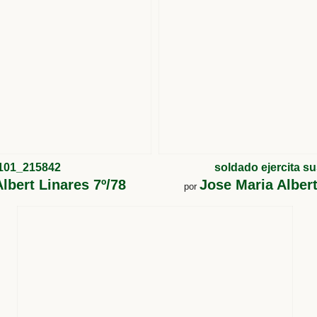
101_215842
soldado ejercita s
lbert Linares 7º/78
Jose Maria Albert
por