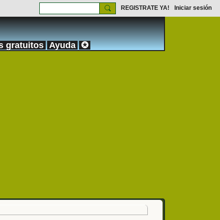
REGISTRATE YA!
Iniciar sesión
s gratuitos
Ayuda
✪