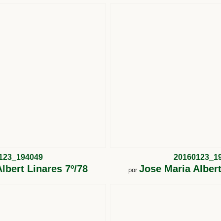
123_194049
20160123_1
lbert Linares 7º/78
Jose Maria Albert
por