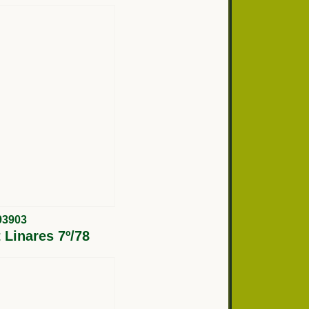
93903
 Linares 7º/78