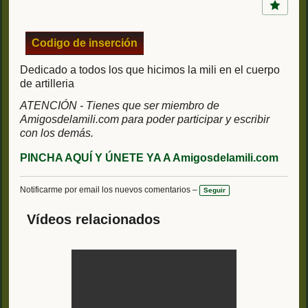
a
s:
Codigo de inserción
Dedicado a todos los que hicimos la mili en el cuerpo
de artilleria
ATENCIÓN - Tienes que ser miembro de
Amigosdelamili.com para poder participar y escribir
con los demás.
PINCHA AQUÍ Y ÚNETE YA A Amigosdelamili.com
Notificarme por email los nuevos comentarios –
Seguir
Vídeos relacionados