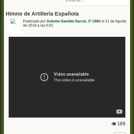
Himno de Artillería Española
Publicado por
Antonio Gambin Garcia. 3º 1980
el 21 de Agosto
de 2018 a las 0:01
169
Vi
st