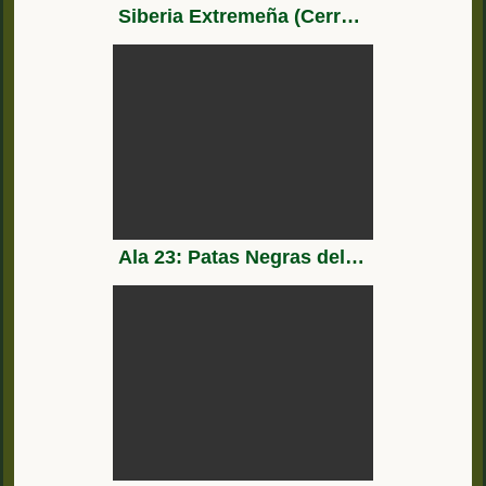
Siberia Extremeña (Cerro Masatrigo - Pantano de Orellana - Puebla de Alcocer) * Drone Full HD *
Ala 23: Patas Negras del EdA