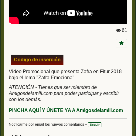
61
Vi
st
a
s:
Codigo de inserción
Video Promocional que presenta Zafra en Fitur 2018
bajo el lema "Zafra Emociona"
ATENCIÓN - Tienes que ser miembro de
Amigosdelamili.com para poder participar y escribir
con los demás.
PINCHA AQUÍ Y ÚNETE YA A Amigosdelamili.com
Notificarme por email los nuevos comentarios –
Seguir