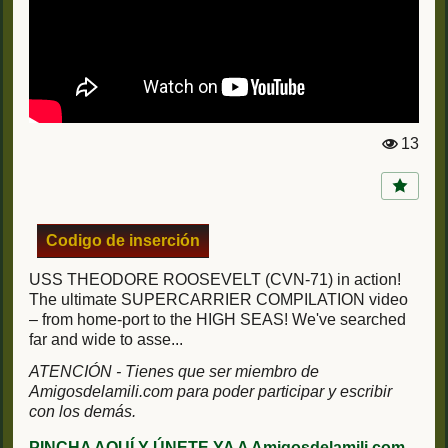
13
Vi
st
a
s:
Codigo de inserción
USS THEODORE ROOSEVELT (CVN-71) in action!
The ultimate SUPERCARRIER COMPILATION video
– from home-port to the HIGH SEAS! We've searched
far and wide to asse...
ATENCIÓN - Tienes que ser miembro de
Amigosdelamili.com para poder participar y escribir
con los demás.
PINCHA AQUÍ Y ÚNETE YA A Amigosdelamili.com