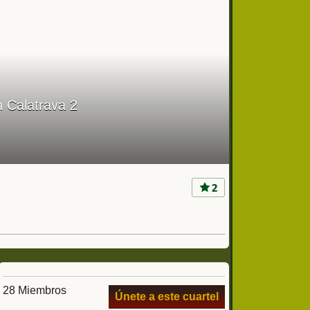
n Calatrava 2
2
28 Miembros
Únete a este cuartel