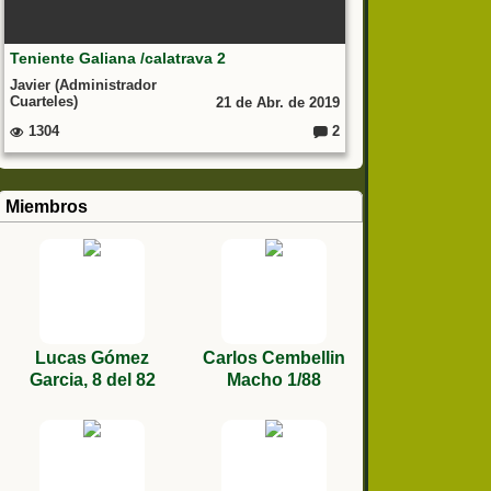
Teniente Galiana /calatrava 2
Javier (Administrador
Cuarteles)
21 de Abr. de 2019
1304
2
C
o
m
e
nt
Miembros
ar
io
s:
Lucas Gómez
Carlos Cembellin
Garcia, 8 del 82
Macho 1/88