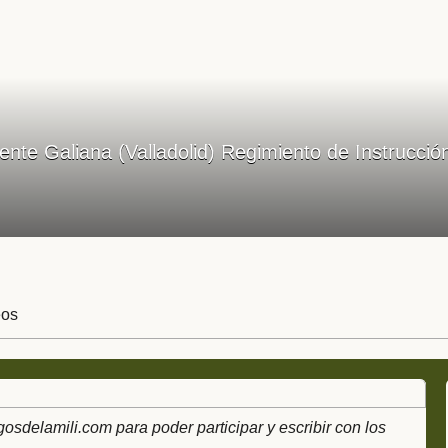
ente Galiana (Valladolid) Regimiento de Instrucció
eos
delamili.com para poder participar y escribir con los