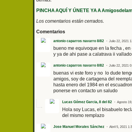
PINCHA AQUÍ Y ÚNETE YA A Amigosdelami
Los comentarios están cerrados.
Comentarios
antonio caparros navarro 8/82
Julio 22, 2021 1
bueno me equivoque en la fecha , en d
y ya de ahi pase a calatrava ii vallad
antonio caparros navarro 8/82
Julio 22, 2021 0
buenas vi este foro y no lo dude ten
amigos, soy de cartagena del reempla
hasta enero del 1984 en el escuadron
ponerse en contacto un saludo
Lucas Gómez Garcia, 8 del 82
Agosto 19
Hola soy Lucas, el bisabuelo tec
del mismo remplazo
Jose Manuel Morales Sánchez
Abril 5, 2021 1: