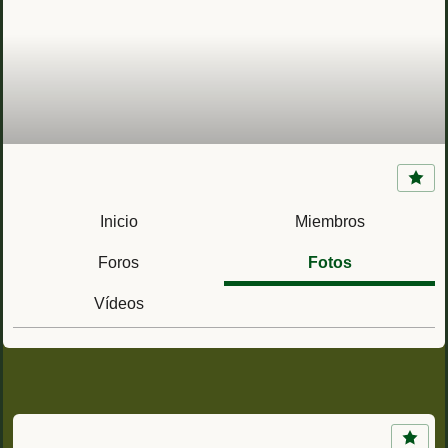
CIEF (Madrid) Centro de Instrucción y
Educación Física de la Armada
Inicio
Miembros
Foros
Fotos
Vídeos